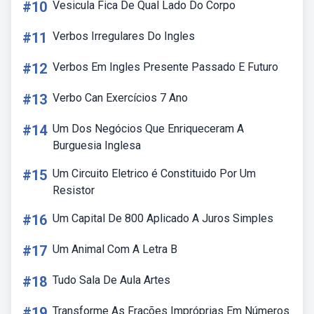
#10
Vesicula Fica De Qual Lado Do Corpo
#11
Verbos Irregulares Do Ingles
#12
Verbos Em Ingles Presente Passado E Futuro
#13
Verbo Can Exercícios 7 Ano
#14
Um Dos Negócios Que Enriqueceram A
Burguesia Inglesa
#15
Um Circuito Eletrico é Constituido Por Um
Resistor
#16
Um Capital De 800 Aplicado A Juros Simples
#17
Um Animal Com A Letra B
#18
Tudo Sala De Aula Artes
#19
Transforme As Frações Impróprias Em Números