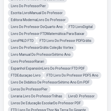
Livro Do ProfessorPier
Escrita LivroManual Do Professor
Editora ModernaLivro Do Professor
Livro Do Professor DoQuarto Ano
FTD LivroDigital
Livro Do Professor FTDMatemática Para Baixar
LivroPNLD FTD
FTD Livro Do Professor PDFGrátis
Livro Do ProfessorGrátis Coleção Vortex
Livro Manual Do ProfessorSétimo Ano
Livro ProfessorRarari
Espanhol ExpansiónLivro Do Professor FTD PDF
FTDEducaçao Livro
FTD Livro Do Professor PDF5 Ano
Livro De Didático De ProfessorSétimo Ano Em PDF
Livros Do ProfessorPier
Livraria Livro Do ProfessorTrilhas
LivroD. Professor
Livros De Educação EscolarDo Professor PDF
FTD Livro Do ProfessorThor Na Terra Do Gigante