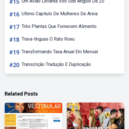
#15
Um Aviao Levanta Voo Sob Angulo De 20
#16
Ultimo Capitulo De Mulheres De Areia
#17
Três Plantas Que Fornecem Alimento
#18
Trava-línguas O Rato Roeu
#19
Transformando Taxa Anual Em Mensal
#20
Transcrição Tradução E Duplicação
Related Posts