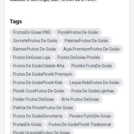
Tags
FrutosDo Goias PNG
PicoléFrutos De Goiás
SorveteFrutos De Goiás
PaletasFrutos De Goiás
BannerFrutos De Goiás
Açai PremiumFrutos De Goiás
Frutos DeGoias Loja
Frutos DeGoías Picolés
Frutos De GoiásCidade Alta
Picolés FrutaDe Goiás
Frutos De GoiásPicolé Premium
Frutos De GoiásPicolé Kids
Leque KidsFrutos De Goiás
Picolé CocoFrutos De Goiás
Fruta De GoiásLojinhas
Folder Frutos DeGoias
Arte Frutos DeGoias
Paleta De PicoleFrutos De Goias
Frutos Do GoiásSorveteria
Picoles Futo'sDe Goias
FrutasDe Goiás
Frutos De GoiásPicolé Tradicional
Picole GraviolaFrutos De Goias