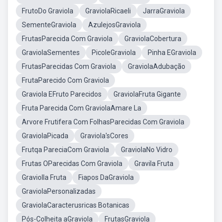
FrutoDo Graviola
GraviolaRicaeli
JarraGraviola
SementeGraviola
AzulejosGraviola
FrutasParecida Com Graviola
GraviolaCobertura
GraviolaSementes
PicoleGraviola
Pinha EGraviola
FrutasParecidas Com Graviola
GraviolaAdubação
FrutaParecido Com Graviola
Graviola EFruto Parecidos
GraviolaFruta Gigante
Fruta Parecida Com GraviolaAmare La
Arvore Frutifera Com FolhasParecidas Com Graviola
GraviolaPicada
Graviola'sCores
Frutqa PareciaCom Graviola
GraviolaNo Vidro
Frutas OParecidas Com Graviola
Gravila Fruta
Graviolla Fruta
Fiapos DaGraviola
GraviolaPersonalizadas
GraviolaCaracterusricas Botanicas
Pós-Colheita aGraviola
FrutasGraviola