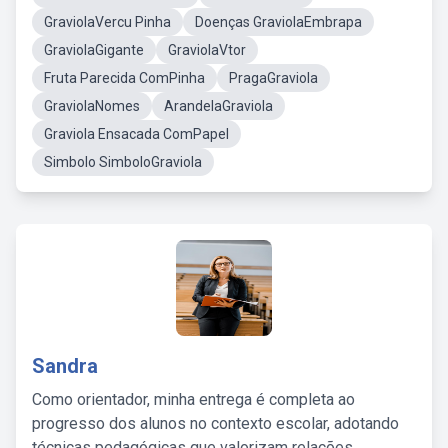
GraviolaVercu Pinha
Doenças GraviolaEmbrapa
GraviolaGigante
GraviolaVtor
Fruta Parecida ComPinha
PragaGraviola
GraviolaNomes
ArandelaGraviola
Graviola Ensacada ComPapel
Simbolo SimboloGraviola
Sandra
Como orientador, minha entrega é completa ao
progresso dos alunos no contexto escolar, adotando
técnicas pedagógicas que valorizam relações