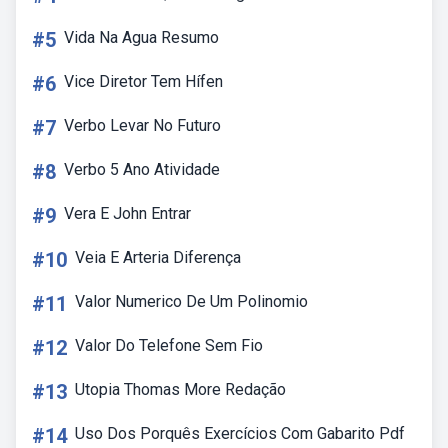
#5
Vida Na Agua Resumo
#6
Vice Diretor Tem Hífen
#7
Verbo Levar No Futuro
#8
Verbo 5 Ano Atividade
#9
Vera E John Entrar
#10
Veia E Arteria Diferença
#11
Valor Numerico De Um Polinomio
#12
Valor Do Telefone Sem Fio
#13
Utopia Thomas More Redação
#14
Uso Dos Porquês Exercícios Com Gabarito Pdf