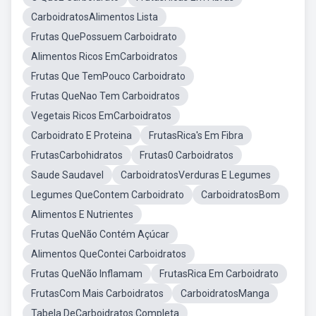
CarboidratosAlimentos Lista
Frutas QuePossuem Carboidrato
Alimentos Ricos EmCarboidratos
Frutas Que TemPouco Carboidrato
Frutas QueNao Tem Carboidratos
Vegetais Ricos EmCarboidratos
Carboidrato E Proteina
FrutasRica's Em Fibra
FrutasCarbohidratos
Frutas0 Carboidratos
Saude Saudavel
CarboidratosVerduras E Legumes
Legumes QueContem Carboidrato
CarboidratosBom
Alimentos E Nutrientes
Frutas QueNão Contém Açúcar
Alimentos QueContei Carboidratos
Frutas QueNão Inflamam
FrutasRica Em Carboidrato
FrutasCom Mais Carboidratos
CarboidratosManga
Tabela DeCarboidratos Completa