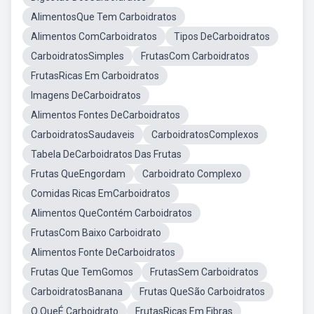
AlimentosQue Tem Carboidratos
Alimentos ComCarboidratos
Tipos DeCarboidratos
CarboidratosSimples
FrutasCom Carboidratos
FrutasRicas Em Carboidratos
Imagens DeCarboidratos
Alimentos Fontes DeCarboidratos
CarboidratosSaudaveis
CarboidratosComplexos
Tabela DeCarboidratos Das Frutas
Frutas QueEngordam
Carboidrato Complexo
Comidas Ricas EmCarboidratos
Alimentos QueContém Carboidratos
FrutasCom Baixo Carboidrato
Alimentos Fonte DeCarboidratos
Frutas Que TemGomos
FrutasSem Carboidratos
CarboidratosBanana
Frutas QueSão Carboidratos
O QueÉ Carboidrato
FrutasRicas Em Fibras