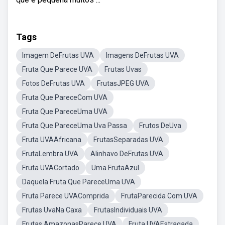
Tags
Imagem DeFrutas UVA
Imagens DeFrutas UVA
Fruta Que Parece UVA
Frutas Uvas
Fotos DeFrutas UVA
FrutasJPEG UVA
Fruta Que PareceCom UVA
Fruta Que PareceUma UVA
Fruta Que PareceUma Uva Passa
Frutos DeUva
Fruta UVAAfricana
FrutasSeparadas UVA
FrutaLembra UVA
Alinhavo DeFrutas UVA
Fruta UVACortado
Uma FrutaAzul
Daquela Fruta Que PareceUma UVA
Fruta Parece UVAComprida
FrutaParecida Com UVA
Frutas UvaNa Caxa
FrutasIndividuais UVA
Frutas AmazonasParece UVA
Fruta UVAEstragada