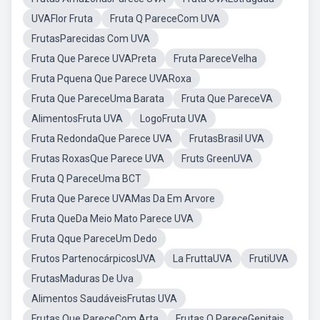
UVAFlor Fruta
Fruta Q PareceCom UVA
FrutasParecidas Com UVA
Fruta Que Parece UVAPreta
Fruta PareceVelha
Fruta Pquena Que Parece UVARoxa
Fruta Que PareceUma Barata
Fruta Que PareceVA
AlimentosFruta UVA
LogoFruta UVA
Fruta RedondaQue Parece UVA
FrutasBrasil UVA
Frutas RoxasQue Parece UVA
Fruts GreenUVA
Fruta Q PareceUma BCT
Fruta Que Parece UVAMas Da Em Arvore
Fruta QueDa Meio Mato Parece UVA
Fruta Qque PareceUm Dedo
Frutos PartenocárpicosUVA
La FruttaUVA
FrutiUVA
FrutasMaduras De Uva
Alimentos SaudáveisFrutas UVA
Frutas Que PareceCom Arta
Frutas Q PareceGenitais