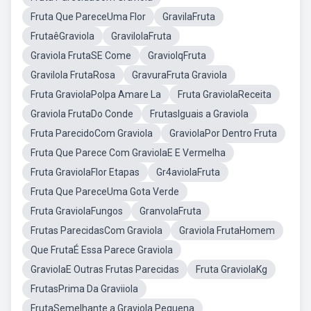
Fruta Que PareceUma Flor
GravilaFruta
FrutaêGraviola
GravilolaFruta
Graviola FrutaSE Come
GraviolqFruta
Gravilola FrutaRosa
GravuraFruta Graviola
Fruta GraviolaPolpa Amare La
Fruta GraviolaReceita
Graviola FrutaDo Conde
FrutasIguais a Graviola
Fruta ParecidoCom Graviola
GraviolaPor Dentro Fruta
Fruta Que Parece Com GraviolaE E Vermelha
Fruta GraviolaFlor Etapas
Gr4aviolaFruta
Fruta Que PareceUma Gota Verde
Fruta GraviolaFungos
GranvolaFruta
Frutas ParecidasCom Graviola
Graviola FrutaHomem
Que FrutaÉ Essa Parece Graviola
GraviolaE Outras Frutas Parecidas
Fruta GraviolaKg
FrutasPrima Da Graviiola
FrutaSemelhante a Graviola Pequena