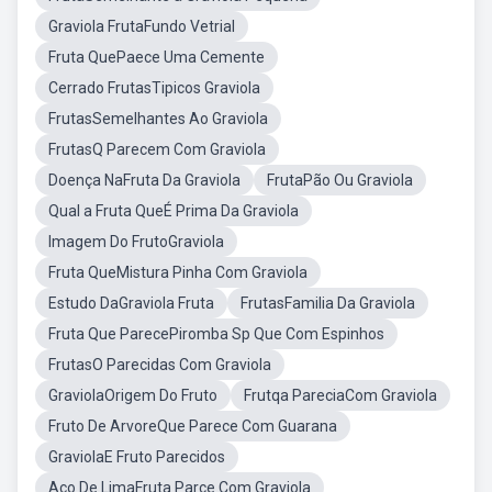
Graviola FrutaFundo Vetrial
Fruta QuePaece Uma Cemente
Cerrado FrutasTipicos Graviola
FrutasSemelhantes Ao Graviola
FrutasQ Parecem Com Graviola
Doença NaFruta Da Graviola
FrutaPão Ou Graviola
Qual a Fruta QueÉ Prima Da Graviola
Imagem Do FrutoGraviola
Fruta QueMistura Pinha Com Graviola
Estudo DaGraviola Fruta
FrutasFamilia Da Graviola
Fruta Que ParecePiromba Sp Que Com Espinhos
FrutasO Parecidas Com Graviola
GraviolaOrigem Do Fruto
Frutqa PareciaCom Graviola
Fruto De ArvoreQue Parece Com Guarana
GraviolaE Fruto Parecidos
Aço De LimaFruta Parce Com Graviola