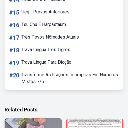
#14
#15
Uerj - Provas Anteriores
#16
Tsu Chu E Harpastaum
#17
Três Povos Nômades Atuais
#18
Trava Lingua Tres Tigres
#19
Trava Lingua Para Dicção
#20
Transforme As Frações Impróprias Em Números
Mistos 7/5
Related Posts