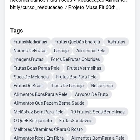
bit.ly/curso_reeducacao ✓Projeto Musa Fit 60d: ...
Tags
FrutasMedicinais
Frutas QueDão Energia
AsFrutas
Nomes DeFrutas
Laranja
AlimentosPele
ImagensFrutas
Fotos DeFrutas Coloridas
Frutas Boas Paraa Pele
FrutasVermelhas
Suco De Melancia
Frutas BoaPara Pele
FrutasDe Brasil
Tipos De Laranja
Nespereira
Alimentos BonsPara a Pele
Arvores De Fruto
Alimentos Que Fazem Bema Saude
MelãoFaz Bem Para Pele
10 FrutasE Seus Benefícios
O QueÉ Bergamota
FrutasSaudaveis
Melhores Vitaminas CPara O Rosto
Alimentos Ricos Em Fibra
Alimentos BomPara a Pele