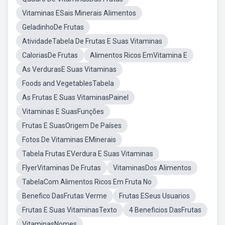
Vitaminas ESais Minerais Alimentos
GeladinhoDe Frutas
AtividadeTabela De Frutas E Suas Vitaminas
CaloriasDe Frutas
Alimentos Ricos EmVitamina E
As VerdurasE Suas Vitaminas
Foods and VegetablesTabela
As Frutas E Suas VitaminasPainel
Vitaminas E SuasFunções
Frutas E SuasOrigem De Países
Fotos De Vitaminas EMinerais
Tabela Frutas EVerdura E Suas Vitaminas
FlyerVitaminas De Frutas
VitaminasDos Alimentos
TabelaCom Alimentos Ricos Em Fruta No
Benefico DasFrutas Verme
Frutas ESeus Usuarios
Frutas E Suas VitaminasTexto
4 Beneficios DasFrutas
VitaminasNomes