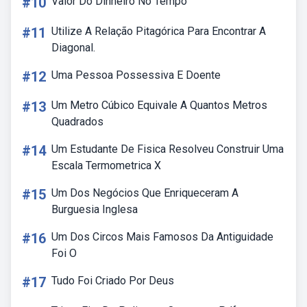
#10
Valor Do Dinheiro No Tempo
#11
Utilize A Relação Pitagórica Para Encontrar A
Diagonal.
#12
Uma Pessoa Possessiva E Doente
#13
Um Metro Cúbico Equivale A Quantos Metros
Quadrados
#14
Um Estudante De Fisica Resolveu Construir Uma
Escala Termometrica X
#15
Um Dos Negócios Que Enriqueceram A
Burguesia Inglesa
#16
Um Dos Circos Mais Famosos Da Antiguidade
Foi O
#17
Tudo Foi Criado Por Deus