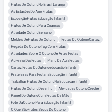
Frutas Do OutonoNo Brasil Laranja
As EstaçõesDo Ano Frutas
ExposiçãoFrutas Educação Infantil
Frutos De OutonoPara Criancas
Atividade OutonoBerçario
Molde's DeFrutas Do Outono
Frutas Do OutonoCartaz
Hegada Do OutonoTag Com Frutas
Atividades Sobre O OutonoDe Artes Frutas
Adivinha DasFrutas
Plano De AulaFrutas
Cartaz Frutas DoOutonoeducação Infantil
Prateleiras Para FrutariaEducação Infantil
Trabalhar Frutas De OutonoNa Educacao Infantil
Frutas Do OutonoDesenho
Atividades OutonoCreche
Painel Do OutonoCom Frutas De Mão
Foto DaOutono Para Educação Infantil
O Que SãoFrutos Secos Do Outono