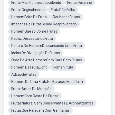
FrutasMas Conhecidascolorido
FrutasDesenho
FrutasOriginalmente
FrutaPão Folha
HomemFeito De Fruta
RoubandoFrutas
Imagens De FrutasSendo Reaproveitado
HomemQue so Come Frutas
Rapaz DescascandoFruta
Pintura Do HomemDescancando Uma Fruta
Ideias De Divulgação DeFrutas
Obra De Arte HomemCom Cara Com Frutas
Homem Da FrutaLight
HomenFruta
AdcaodeFrutas
Homem De Uma FrutaNa Buracos Fruit Ruim
FrutasAntes Da Mutação
HomemCom Rosto De Frutas
FrutasNatural Sem Conservantes E Aromatizantes
FrutasQue Parecem Com Genitarias