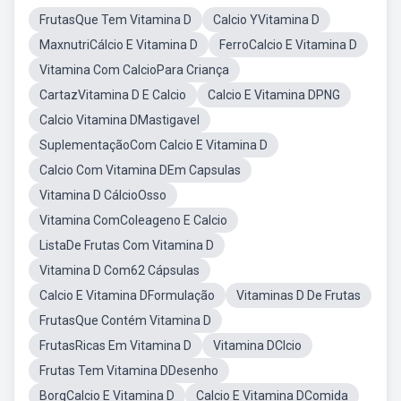
FrutasQue Tem Vitamina D
Calcio YVitamina D
MaxnutriCálcio E Vitamina D
FerroCalcio E Vitamina D
Vitamina Com CalcioPara Criança
CartazVitamina D E Calcio
Calcio E Vitamina DPNG
Calcio Vitamina DMastigavel
SuplementaçãoCom Calcio E Vitamina D
Calcio Com Vitamina DEm Capsulas
Vitamina D CálcioOsso
Vitamina ComColeageno E Calcio
ListaDe Frutas Com Vitamina D
Vitamina D Com62 Cápsulas
Calcio E Vitamina DFormulação
Vitaminas D De Frutas
FrutasQue Contém Vitamina D
FrutasRicas Em Vitamina D
Vitamina DClcio
Frutas Tem Vitamina DDesenho
BorgCalcio E Vitamina D
Calcio E Vitamina DComida