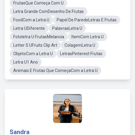
FrutasQue Começa Com U
Letra Grande ComDesenho De Frutas
FoodCom a Letra U
Papel De ParedeLetras E Frutas
Letra UDiferente
PalavrasLetra U
Fotoletra U FrutasMelancia
ItemCom Letra U
Letter S UFruits Clip Art
ColagemLetra U
ObjetoCom a Letra U
LetrasPinterest Frutas
Letra U1 Ano
Animais E Frutas Que ComeçaCom a Letra U
Sandra