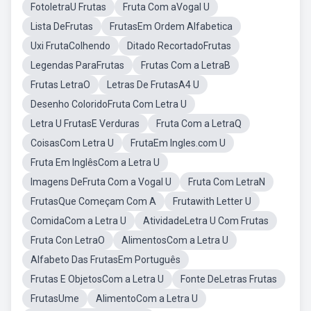
FotoletraU Frutas
Fruta Com aVogal U
Lista DeFrutas
FrutasEm Ordem Alfabetica
Uxi FrutaColhendo
Ditado RecortadoFrutas
Legendas ParaFrutas
Frutas Com a LetraB
Frutas LetraO
Letras De FrutasA4 U
Desenho ColoridoFruta Com Letra U
Letra U FrutasE Verduras
Fruta Com a LetraQ
CoisasCom Letra U
FrutaEm Ingles.com U
Fruta Em InglêsCom a Letra U
Imagens DeFruta Com a Vogal U
Fruta Com LetraN
FrutasQue Começam Com A
Frutawith Letter U
ComidaCom a Letra U
AtividadeLetra U Com Frutas
Fruta Con LetraO
AlimentosCom a Letra U
Alfabeto Das FrutasEm Português
Frutas E ObjetosCom a Letra U
Fonte DeLetras Frutas
FrutasUme
AlimentoCom a Letra U