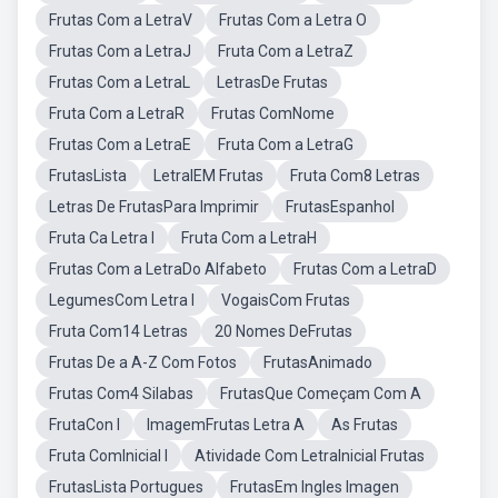
Frutas Com a LetraV
Frutas Com a Letra O
Frutas Com a LetraJ
Fruta Com a LetraZ
Frutas Com a LetraL
LetrasDe Frutas
Fruta Com a LetraR
Frutas ComNome
Frutas Com a LetraE
Fruta Com a LetraG
FrutasLista
LetraIEM Frutas
Fruta Com8 Letras
Letras De FrutasPara Imprimir
FrutasEspanhol
Fruta Ca Letra I
Fruta Com a LetraH
Frutas Com a LetraDo Alfabeto
Frutas Com a LetraD
LegumesCom Letra I
VogaisCom Frutas
Fruta Com14 Letras
20 Nomes DeFrutas
Frutas De a A-Z Com Fotos
FrutasAnimado
Frutas Com4 Silabas
FrutasQue Começam Com A
FrutaCon I
ImagemFrutas Letra A
As Frutas
Fruta ComInicial I
Atividade Com LetraInicial Frutas
FrutasLista Portugues
FrutasEm Ingles Imagen