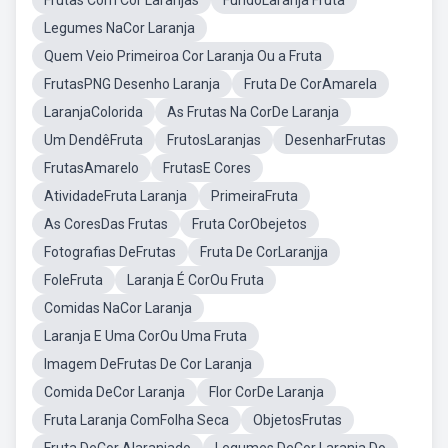
Frutas Com Cor Laranjas
FundoLaranja Fruta
Legumes NaCor Laranja
Quem Veio Primeiroa Cor Laranja Ou a Fruta
FrutasPNG Desenho Laranja
Fruta De CorAmarela
LaranjaColorida
As Frutas Na CorDe Laranja
Um DendêFruta
FrutosLaranjas
DesenharFrutas
FrutasAmarelo
FrutasE Cores
AtividadeFruta Laranja
PrimeiraFruta
As CoresDas Frutas
Fruta CorObejetos
Fotografias DeFrutas
Fruta De CorLaranjja
FoleFruta
Laranja É CorOu Fruta
Comidas NaCor Laranja
Laranja E Uma CorOu Uma Fruta
Imagem DeFrutas De Cor Laranja
Comida DeCor Laranja
Flor CorDe Laranja
Fruta Laranja ComFolha Seca
ObjetosFrutas