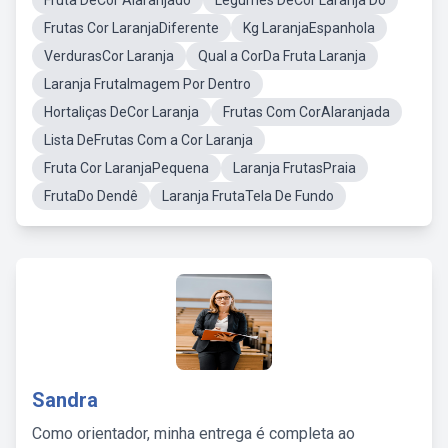
Fruta DeCor Alaranjado
Legumes DeCor Laranja Do
Frutas Cor LaranjaDiferente
Kg LaranjaEspanhola
VerdurasCor Laranja
Qual a CorDa Fruta Laranja
Laranja FrutaImagem Por Dentro
Hortaliças DeCor Laranja
Frutas Com CorAlaranjada
Lista DeFrutas Com a Cor Laranja
Fruta Cor LaranjaPequena
Laranja FrutasPraia
FrutaDo Dendê
Laranja FrutaTela De Fundo
Sandra
Como orientador, minha entrega é completa ao