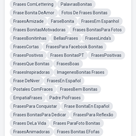
Frases ComLettering
PalavrasBonitas
Frase Bonita DeAmor
Fotos De Frases Bonitas
FrasesAmizade
FarseBonita
FrasesEm Espanhol
Frases BonitasMotivadoras
Frases BonitasPara Fotos
FrasesBonitinhas
BellasFrases
FrasesLinda's
FrasesCortas
FrasesPara Facebook Bonitas
FrasesPositivss
Frases BonitasPT
FrasesPositivas
FrasesQue Bonitas
FrasesBoas
FrasesInspiradoras
ImagenesBonitas Frases
Frase DeNiver
FrasesEn Español
Postales ComFraces
FrasesBem Bonitas
EmpatiaFrases
Padre PioFrases
FrasesPara Conquistar
Frase BonitaEn Español
Frases BonitasPara Dedicar
FrasesPara Reflexão
Frases DeLa Vida
Frases ParaFoto Bonitas
FrasesAnimadoras
Frases Bonitas EFofas