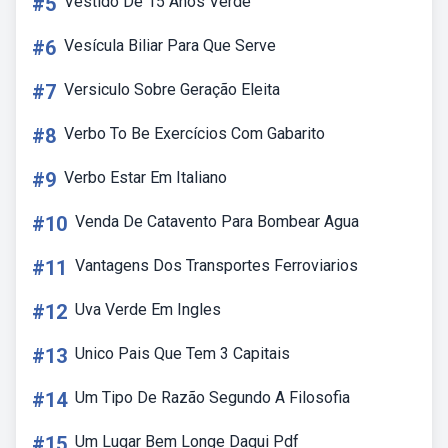
#5
Vestido De 15 Anos Verde
#6
Vesícula Biliar Para Que Serve
#7
Versiculo Sobre Geração Eleita
#8
Verbo To Be Exercícios Com Gabarito
#9
Verbo Estar Em Italiano
#10
Venda De Catavento Para Bombear Agua
#11
Vantagens Dos Transportes Ferroviarios
#12
Uva Verde Em Ingles
#13
Unico Pais Que Tem 3 Capitais
#14
Um Tipo De Razão Segundo A Filosofia
#15
Um Lugar Bem Longe Daqui Pdf