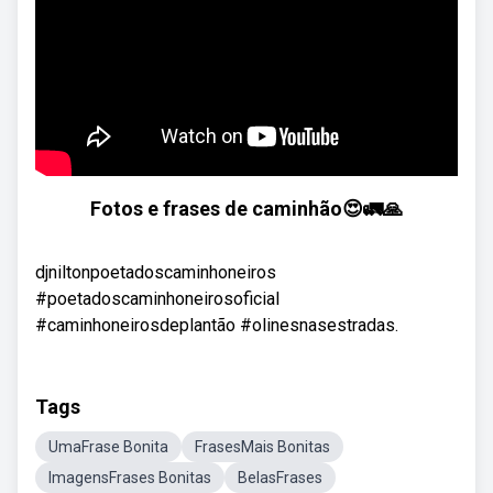
Fotos e frases de caminhão😍🚛🙏
djniltonpoetadoscaminhoneiros
#poetadoscaminhoneirosoficial
#caminhoneirosdeplantão #olinesnasestradas.
Tags
UmaFrase Bonita
FrasesMais Bonitas
ImagensFrases Bonitas
BelasFrases