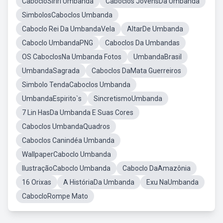
CabocloSiriri Umbanda
Caboclos JovensDa Umbanda
SimbolosCaboclos Umbanda
Caboclo Rei Da UmbandaVela
AltarDe Umbanda
Caboclo UmbandaPNG
Caboclos Da Umbandas
OS CaboclosNa Umbanda Fotos
UmbandaBrasil
UmbandaSagrada
Caboclos DaMata Guerreiros
Simbolo TendaCaboclos Umbanda
UmbandaEspirito`s
SincretismoUmbanda
7 Lin HasDa Umbanda E Suas Cores
Caboclos UmbandaQuadros
Caboclos Canindéa Umbanda
WallpaperCaboclo Umbanda
IlustraçãoCaboclo Umbanda
Caboclo DaAmazônia
16 Orixas
A HistóriaDa Umbanda
Exu NaUmbanda
CabocloRompe Mato