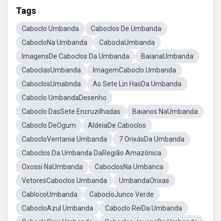
Tags
Caboclo Umbanda
Caboclos De Umbanda
CabocloNa Umbanda
CaboclaUmbanda
ImagensDe Caboclos Da Umbanda
BaianaUmbanda
CaboclasUmbanda
ImagemCaboclo Umbanda
CaboclosUmabnda
As Sete Lin HasDa Umbanda
Caboclo UmbandaDesenho
Caboclo DasSete Encruzilhadas
Baianos NaUmbanda
Caboclo DeOgum
AldeiaDe Caboclos
CabocloVentania Umbanda
7 OrixásDa Umbanda
Caboclos Da Umbanda DaRegião Amazônica
Oxossi NaUmbanda
CaboclosNa Umbanca
VetoresCaboclos Umbanda
UmbandaOrixas
CablocoUmbanda
CabocloJunco Verde
CabocloAzul Umbanda
Caboclo ReiDa Umbanda