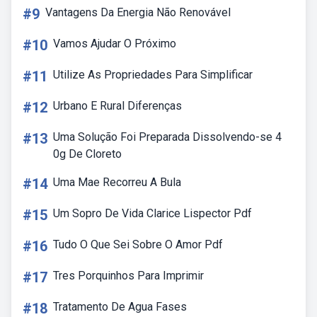
#9
Vantagens Da Energia Não Renovável
#10
Vamos Ajudar O Próximo
#11
Utilize As Propriedades Para Simplificar
#12
Urbano E Rural Diferenças
#13
Uma Solução Foi Preparada Dissolvendo-se 4
0g De Cloreto
#14
Uma Mae Recorreu A Bula
#15
Um Sopro De Vida Clarice Lispector Pdf
#16
Tudo O Que Sei Sobre O Amor Pdf
#17
Tres Porquinhos Para Imprimir
#18
Tratamento De Agua Fases