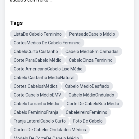
Tags
ListaDe Cabelo Feminino
PenteadoCabelo Médio
CortesMedios De Cabelo Feminino
CabeloCurto Castanho
Cabelo MédioEm Camadas
Corte ParaCabelo Médio
CabeloCinza Feminino
Corte AmericanoCabelo Liso Médio
Cabelo Castanho MédioNatural
Cortes CabelosMédios
Cabelo MédioDesfiado
Corte Cabelo MédioEMV
Cabelo MédioOndulado
CabeloTamanho Médio
Corte De CabeloBob Médio
Cabelo FemininoFranja
CabeleireiroFeminino
Franja LateralCabelo Curto
Foto De Cabelo
Cortes De CabelosOndulados Médios
Modelo De CorteDe Cabelo Médio