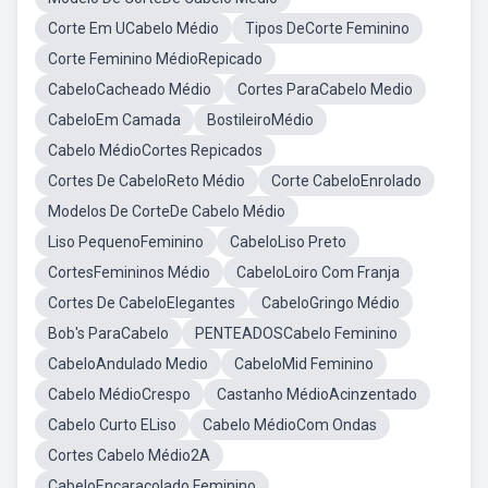
Corte Em UCabelo Médio
Tipos DeCorte Feminino
Corte Feminino MédioRepicado
CabeloCacheado Médio
Cortes ParaCabelo Medio
CabeloEm Camada
BostileiroMédio
Cabelo MédioCortes Repicados
Cortes De CabeloReto Médio
Corte CabeloEnrolado
Modelos De CorteDe Cabelo Médio
Liso PequenoFeminino
CabeloLiso Preto
CortesFemininos Médio
CabeloLoiro Com Franja
Cortes De CabeloElegantes
CabeloGringo Médio
Bob's ParaCabelo
PENTEADOSCabelo Feminino
CabeloAndulado Medio
CabeloMid Feminino
Cabelo MédioCrespo
Castanho MédioAcinzentado
Cabelo Curto ELiso
Cabelo MédioCom Ondas
Cortes Cabelo Médio2A
CabeloEncaracolado Feminino