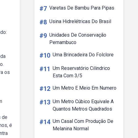
#7
Varetas De Bambu Para Pipas
#8
Usina Hidrelétricas Do Brasil
ado:
#9
Unidades De Conservação
Pernambuco
#10
Uma Brincadeira Do Folclore
 da
o.
#11
Um Reservatório Cilindrico
ra os
Esta Com 3/5
#12
Um Metro E Meio Em Numero
m
#13
Um Metro Cúbico Equivale A
Quantos Metros Quadrados
s de
#14
Um Casal Com Produção De
nos, é
Melanina Normal
ntra