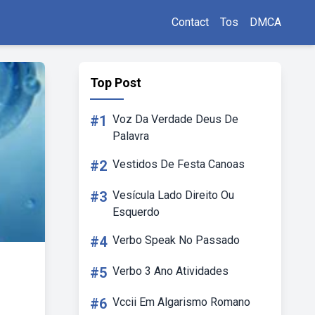
Contact
Tos
DMCA
Top Post
#1
Voz Da Verdade Deus De
Palavra
#2
Vestidos De Festa Canoas
#3
Vesícula Lado Direito Ou
Esquerdo
#4
Verbo Speak No Passado
#5
Verbo 3 Ano Atividades
#6
Vccii Em Algarismo Romano