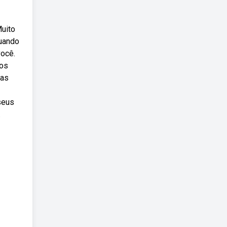
Muito
quando
você.
tos
has
seus
.