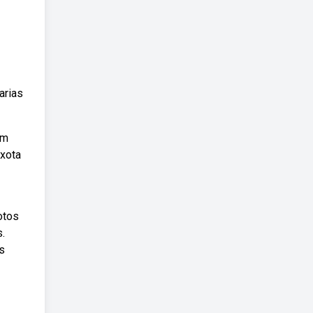
arias
om
oxota
otos
.
s