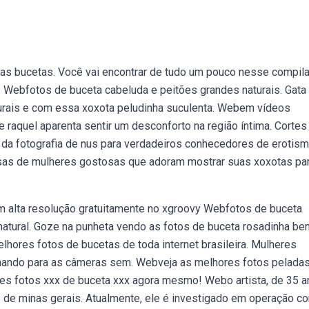
das bucetas. Você vai encontrar de tudo um pouco nesse compil
. Webfotos de buceta cabeluda e peitões grandes naturais. Gata
turais e com essa xoxota peludinha suculenta. Webem vídeos
e raquel aparenta sentir um desconforto na região íntima. Cortes
da fotografia de nus para verdadeiros conhecedores de erotism
sas de mulheres gostosas que adoram mostrar suas xoxotas pa
m alta resolução gratuitamente no xgroovy Webfotos de buceta
natural. Goze na punheta vendo as fotos de buceta rosadinha be
lhores fotos de bucetas de toda internet brasileira. Mulheres
hando para as câmeras sem. Webveja as melhores fotos pelada
ores fotos xxx de buceta xxx agora mesmo! Webo artista, de 35 a
e de minas gerais. Atualmente, ele é investigado em operação co