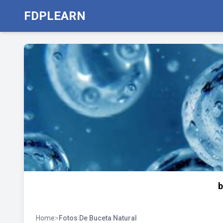
FDPLEARN
b
Home
>
Fotos De Buceta Natural