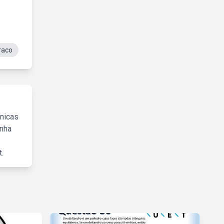
raco
cnicas
inha
.