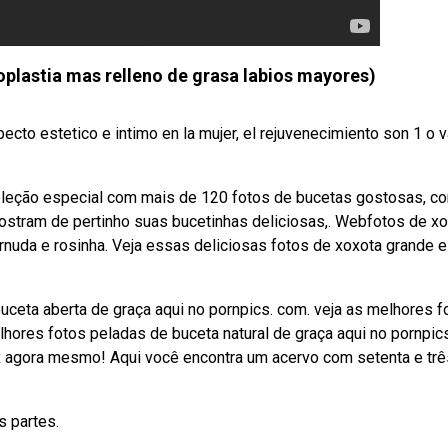
oplastia mas relleno de grasa labios mayores)
cto estetico e intimo en la mujer, el rejuvenecimiento son 1 o v
eleção especial com mais de 120 fotos de bucetas gostosas, c
ostram de pertinho suas bucetinhas deliciosas,. Webfotos de x
uda e rosinha. Veja essas deliciosas fotos de xoxota grande e
eta aberta de graça aqui no pornpics. com. ️veja as melhores f
ores fotos peladas de buceta natural de graça aqui no pornpics
xx agora mesmo! Aqui você encontra um acervo com setenta e trê
s partes.