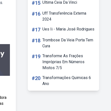
#15
Ultima Ceia Da Vinci
s.
#16
Uff Transferência Externa
2024
#17
Ues Ii - Maria José Rodrigues
#18
Trombose Da Veia Porta Tem
Cura
#19
Transforme As Frações
Impróprias Em Números
Mistos 7/5
#20
Transformações Quimicas 6
Ano
dora
as