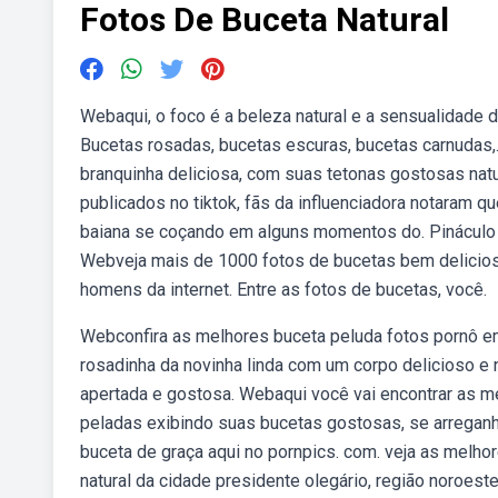
Fotos De Buceta Natural
Webaqui, o foco é a beleza natural e a sensualidade 
Bucetas rosadas, bucetas escuras, bucetas carnudas,
branquinha deliciosa, com suas tetonas gostosas na
publicados no tiktok, fãs da influenciadora notaram qu
baiana se coçando em alguns momentos do. Pináculo 
Webveja mais de 1000 fotos de bucetas bem delicio
homens da internet. Entre as fotos de bucetas, você.
Webconfira as melhores buceta peluda fotos pornô e
rosadinha da novinha linda com um corpo delicioso e 
apertada e gostosa. Webaqui você vai encontrar as me
peladas exibindo suas bucetas gostosas, se arregan
buceta de graça aqui no pornpics. com. ️veja as melh
natural da cidade presidente olegário, região noroest