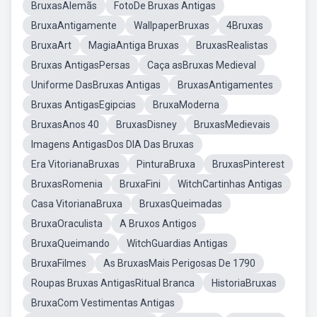
BruxasAlemãs
FotoDe Bruxas Antigas
BruxaAntigamente
WallpaperBruxas
4Bruxas
BruxaArt
MagiaAntiga Bruxas
BruxasRealistas
Bruxas AntigasPersas
Caça asBruxas Medieval
Uniforme DasBruxas Antigas
BruxasAntigamentes
Bruxas AntigasEgipcias
BruxaModerna
BruxasAnos 40
BruxasDisney
BruxasMedievais
Imagens AntigasDos DIA Das Bruxas
Era VitorianaBruxas
PinturaBruxa
BruxasPinterest
BruxasRomenia
BruxaFini
WitchCartinhas Antigas
Casa VitorianaBruxa
BruxasQueimadas
BruxaOraculista
A Bruxos Antigos
BruxaQueimando
WitchGuardias Antigas
BruxaFilmes
As BruxasMais Perigosas De 1790
Roupas Bruxas AntigasRitual Branca
HistoriaBruxas
BruxaCom Vestimentas Antigas