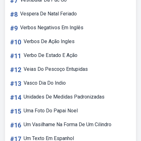
#7
#8
Vespera De Natal Feriado
#9
Verbos Negativos Em Inglês
#10
Verbos De Ação Ingles
#11
Verbo De Estado E Ação
#12
Veias Do Pescoço Entupidas
#13
Vasco Dia Do Indio
#14
Unidades De Medidas Padronizadas
#15
Uma Foto Do Papai Noel
#16
Um Vasilhame Na Forma De Um Cilindro
#17
Um Texto Em Espanhol