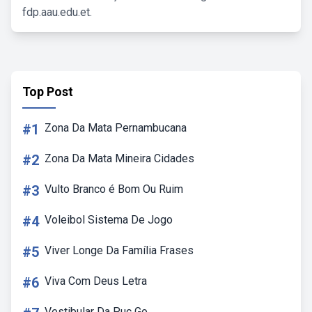
fdp.aau.edu.et.
Top Post
#1
Zona Da Mata Pernambucana
#2
Zona Da Mata Mineira Cidades
#3
Vulto Branco é Bom Ou Ruim
#4
Voleibol Sistema De Jogo
#5
Viver Longe Da Família Frases
#6
Viva Com Deus Letra
Vestibular Da Puc Go