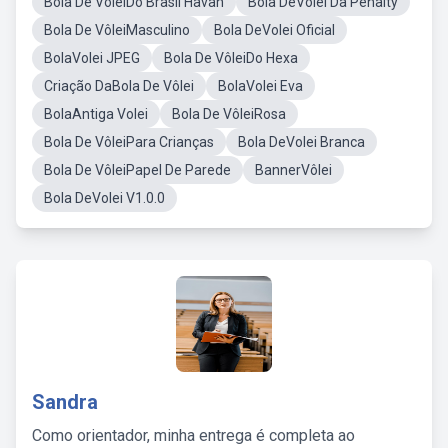
Bola De VôleiDo Brasil Havan
Bola DeVolei Da Penalty
Bola De VôleiMasculino
Bola DeVolei Oficial
BolaVolei JPEG
Bola De VôleiDo Hexa
Criação DaBola De Vôlei
BolaVolei Eva
BolaAntiga Volei
Bola De VôleiRosa
Bola De VôleiPara Crianças
Bola DeVolei Branca
Bola De VôleiPapel De Parede
BannerVôlei
Bola DeVolei V1.0.0
Sandra
Como orientador, minha entrega é completa ao