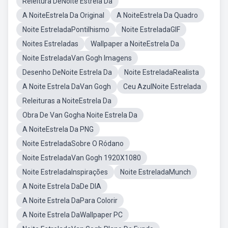
Releitura DeNoite Estrela Da
A NoiteEstrela Da Original
A NoiteEstrela Da Quadro
Noite EstreladaPontilhismo
Noite EstreladaGIF
Noites Estreladas
Wallpaper a NoiteEstrela Da
Noite EstreladaVan Gogh Imagens
Desenho DeNoite Estrela Da
Noite EstreladaRealista
A Noite Estrela DaVan Gogh
Ceu AzulNoite Estrelada
Releituras a NoiteEstrela Da
Obra De Van Gogha Noite Estrela Da
A NoiteEstrela Da PNG
Noite EstreladaSobre O Ródano
Noite EstreladaVan Gogh 1920X1080
Noite EstreladaInspirações
Noite EstreladaMunch
A Noite Estrela DaDe DIA
A Noite Estrela DaPara Colorir
A Noite Estrela DaWallpaper PC