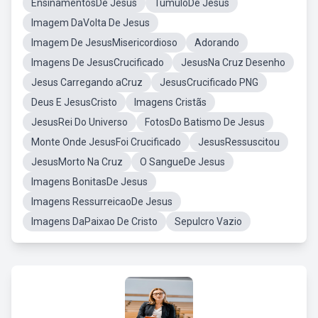
EnsinamentosDe Jesus
TumuloDe Jesus
Imagem DaVolta De Jesus
Imagem De JesusMisericordioso
Adorando
Imagens De JesusCrucificado
JesusNa Cruz Desenho
Jesus Carregando aCruz
JesusCrucificado PNG
Deus E JesusCristo
Imagens Cristãs
JesusRei Do Universo
FotosDo Batismo De Jesus
Monte Onde JesusFoi Crucificado
JesusRessuscitou
JesusMorto Na Cruz
O SangueDe Jesus
Imagens BonitasDe Jesus
Imagens RessurreicaoDe Jesus
Imagens DaPaixao De Cristo
Sepulcro Vazio