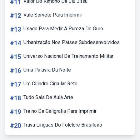
#11
Valor Do Kimono De Jiu Jitsu
#12
Vale Sorvete Para Imprimir
#13
Usado Para Medir A Pureza Do Ouro
#14
Urbanização Nos Países Subdesenvolvidos
#15
Universo Nacional De Treinamento Militar
#16
Uma Palavra Da Noite
#17
Um Cilindro Circular Reto
#18
Tudo Sala De Aula Arte
#19
Treino De Caligrafia Para Imprimir
#20
Trava Línguas Do Folclore Brasileiro