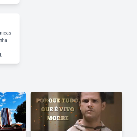
cnicas
inha
.