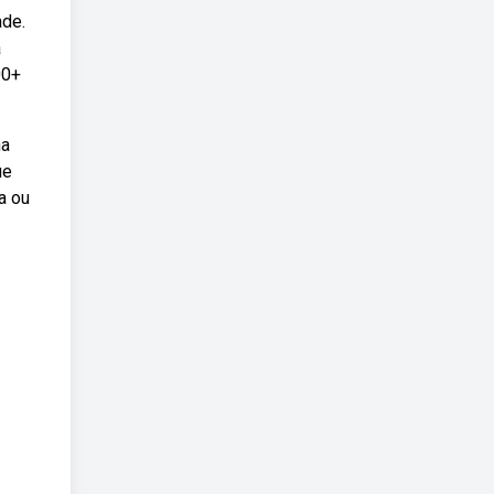
ade.
a
00+
na
ue
a ou