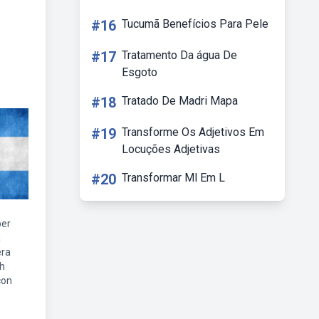
#16
Tucumã Benefícios Para Pele
#17
Tratamento Da água De
Esgoto
#18
Tratado De Madri Mapa
#19
Transforme Os Adjetivos Em
Locuções Adjetivas
#20
Transformar Ml Em L
per
a
era
gh
con