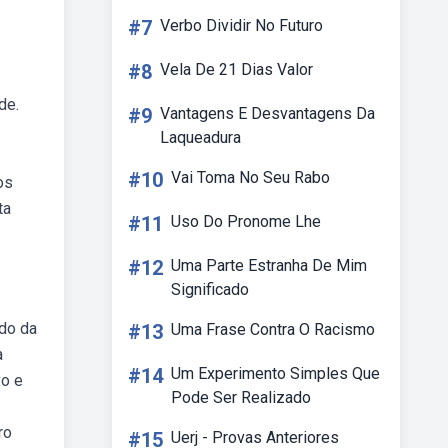
#7
Verbo Dividir No Futuro
#8
Vela De 21 Dias Valor
de.
#9
Vantagens E Desvantagens Da
Laqueadura
#10
Vai Toma No Seu Rabo
os
ta
#11
Uso Do Pronome Lhe
#12
Uma Parte Estranha De Mim
Significado
udo da
#13
Uma Frase Contra O Racismo
a
#14
Um Experimento Simples Que
vo e
Pode Ser Realizado
ro
#15
Uerj - Provas Anteriores