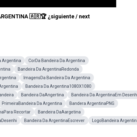
ARGENTINA 🇦🇷🏆 ¿siguiente / next
 Argentina
CorDa Bandeira Da Argentina
ntina
Bandeira Da ArgentinaRedonda
Argentina
ImagensDa Bandeira Da Argentina
Argentina
Bandeira Da Argentina1080X1080
andeira
Bandeira DaAngertina
Bandeira Da ArgentinaEm Desen
PrimeiraBandeira Da Argentina
Bandera ArgentinaPNG
naPara Recortar
Bandeira DaAargetina
aDesenhi
Bandeira Da ArgentinaEscrever
LogoBandeira Argentin