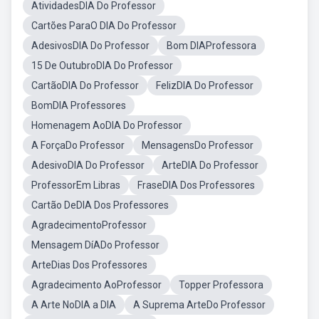
AtividadesDIA Do Professor
Cartões ParaO DIA Do Professor
AdesivosDIA Do Professor
Bom DIAProfessora
15 De OutubroDIA Do Professor
CartãoDIA Do Professor
FelizDIA Do Professor
BomDIA Professores
Homenagem AoDIA Do Professor
A ForçaDo Professor
MensagensDo Professor
AdesivoDIA Do Professor
ArteDIA Do Professor
ProfessorEm Libras
FraseDIA Dos Professores
Cartão DeDIA Dos Professores
AgradecimentoProfessor
Mensagem DíADo Professor
ArteDias Dos Professores
Agradecimento AoProfessor
Topper Professora
A Arte NoDIA a DIA
A Suprema ArteDo Professor