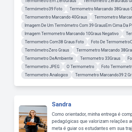
Termometro Em ZeroGraus
Termometro ZeraGraus G
Termómetro39 Foto
Termometro Marcando 38Graus C
Termomentro Marcando 40Graus
Termometro Marca
Imagem De Um Termômetro Com 39 GrausEm Cima Da Pi
Imagem Termometro Marcando 10Graus Negativo
Te
Termometro Com38 Graus Foto
Foto De TermometroC
TermômetroZero Graus
Termometro Marcando 38Gra
Termometro DeAmbiente
Termometro 33Graus
F
Termometro JPEG
O Termometro
Foto Termomet
Termometro Analogico
Termometro Marcando39 2 Gr
Sandra
Como orientador, minha entrega é comp
pedagógicas que valorizam relações au
meta é guiar os estudantes em sua traj