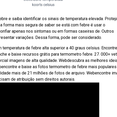
koorts celsius
e e saiba identificar os sinais de temperatura elevada. Protej
 forma mais segura de saber se está com febre é usar o
 confiar apenas nos sintomas ou em formas caseiras de. Outros
resentar variações. Dessa forma, pode ser considerado.
temperatura de febre alta superior a 40 graus celsius. Encontr
che e baixe recursos grátis para termometro febre. 27. 000+ vet
ercial imagens de alta qualidade. Webdescubra as melhores idei
bencontre e baixe as fotos termometro de febre mais populares
ualidade mais de 21 milhões de fotos de arquivo. Webencontre i
isam de atribuição sem direitos autorais.