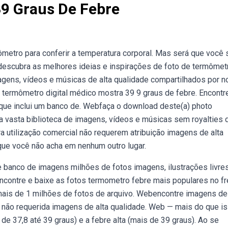
9 Graus De Febre
etro para conferir a temperatura corporal. Mas será que você
escubra as melhores ideias e inspirações de foto de termômet
gens, vídeos e músicas de alta qualidade compartilhados por 
termômetro digital médico mostra 39 9 graus de febre. Encontr
 que inclui um banco de. Webfaça o download deste(a) photo
da vasta biblioteca de imagens, vídeos e músicas sem royalties 
a utilização comercial não requerem atribuição imagens de alta
 que você não acha em nenhum outro lugar.
banco de imagens milhões de fotos imagens, ilustrações livre
ncontre e baixe as fotos termometro febre mais populares no fr
 mais de 1 milhões de fotos de arquivo. Webencontre imagens de
o não requerida imagens de alta qualidade. Web — mais do que i
a de 37,8 até 39 graus) e a febre alta (mais de 39 graus). Ao se