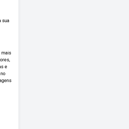
a sua
e mais
ores,
as e
 no
magens