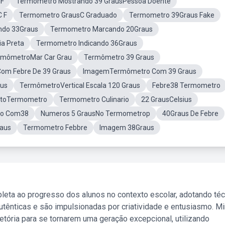
IF
Termometro Mostrando 39 GrausPessoa Doente
 F
Termometro GrausC Graduado
Termometro 39Graus Fake
ndo 33Graus
Termometro Marcando 20Graus
a Preta
Termometro Indicando 36Graus
rmômetroMar Car Grau
Termômetro 39 Graus
om Febre De 39 Graus
ImagemTermômetro Com 39 Graus
us
TermômetroVertical Escala 120 Graus
Febre38 Termometro
otoTermometro
Termometro Culinario
22 GrausCelsius
ro Com38
Numeros 5 GrausNo Termometrop
40Graus De Febre
aus
Termometro Febbre
Imagem 38Graus
leta ao progresso dos alunos no contexto escolar, adotando té
tênticas e são impulsionadas por criatividade e entusiasmo. M
etória para se tornarem uma geração excepcional, utilizando