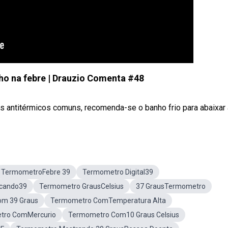
o na febre | Drauzio Comenta #48
 antitérmicos comuns, recomenda-se o banho frio para abaixar a 
TermometroFebre 39
Termometro Digital39
cando39
Termometro GrausCelsius
37 GrausTermometro
om 39 Graus
Termometro ComTemperatura Alta
tro ComMercurio
Termometro Com10 Graus Celsius