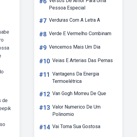
#6
Versos De Amor Para Uma
Pessoa Especial
#7
Verduras Com A Letra A
 sabe
#8
Verde E Vermelho Combinam
ro
#9
Vencemos Mais Um Dia
nossa
e
#10
Veias E Arterias Das Pernas
do
#11
Vantagens Da Energia
Termoelétrica
#12
Van Gogh Morreu De Que
s de
#13
Valor Numerico De Um
eepik
Polinomio
sso
#14
Vai Toma Sua Gostosa