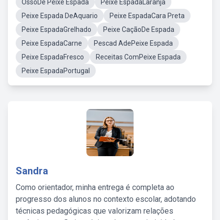
OssoDe Peixe Espada
Peixe EspadaLaranja
Peixe Espada DeAquario
Peixe EspadaCara Preta
Peixe EspadaGrelhado
Peixe CaçãoDe Espada
Peixe EspadaCarne
Pescad AdePeixe Espada
Peixe EspadaFresco
Receitas ComPeixe Espada
Peixe EspadaPortugal
Sandra
Como orientador, minha entrega é completa ao
progresso dos alunos no contexto escolar, adotando
técnicas pedagógicas que valorizam relações