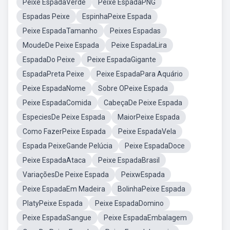
Peixe EspadaVerde
Peixe EspadaPNG
Espadas Peixe
EspinhaPeixe Espada
Peixe EspadaTamanho
Peixes Espadas
MoudeDe Peixe Espada
Peixe EspadaLira
EspadaDo Peixe
Peixe EspadaGigante
EspadaPreta Peixe
Peixe EspadaPara Aquário
Peixe EspadaNome
Sobre OPeixe Espada
Peixe EspadaComida
CabeçaDe Peixe Espada
EspeciesDe Peixe Espada
MaiorPeixe Espada
Como FazerPeixe Espada
Peixe EspadaVela
Espada PeixeGande Pelúcia
Peixe EspadaDoce
Peixe EspadaAtaca
Peixe EspadaBrasil
VariaçõesDe Peixe Espada
PeixwEspada
Peixe EspadaEm Madeira
BolinhaPeixe Espada
PlatyPeixe Espada
Peixe EspadaDomino
Peixe EspadaSangue
Peixe EspadaEmbalagem