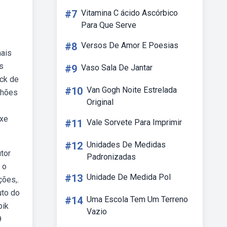
#7
Vitamina C ácido Ascórbico
Para Que Serve
#8
Versos De Amor E Poesias
mais
s
#9
Vaso Sala De Jantar
ock de
#10
Van Gogh Noite Estrelada
lhões
Original
ixe
#11
Vale Sorvete Para Imprimir
#12
Unidades De Medidas
tor
Padronizadas
 o
#13
Unidade De Medida Pol
ções,.
uto do
#14
Uma Escola Tem Um Terreno
pik
Vazio
9