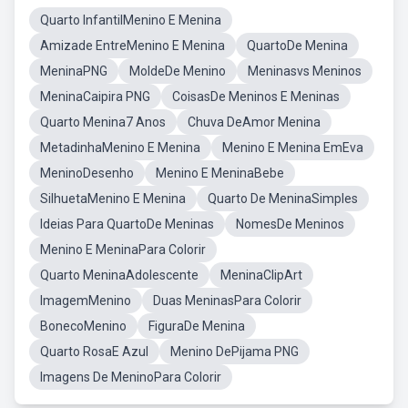
Quarto InfantilMenino E Menina
Amizade EntreMenino E Menina
QuartoDe Menina
MeninaPNG
MoldeDe Menino
Meninasvs Meninos
MeninaCaipira PNG
CoisasDe Meninos E Meninas
Quarto Menina7 Anos
Chuva DeAmor Menina
MetadinhaMenino E Menina
Menino E Menina EmEva
MeninoDesenho
Menino E MeninaBebe
SilhuetaMenino E Menina
Quarto De MeninaSimples
Ideias Para QuartoDe Meninas
NomesDe Meninos
Menino E MeninaPara Colorir
Quarto MeninaAdolescente
MeninaClipArt
ImagemMenino
Duas MeninasPara Colorir
BonecoMenino
FiguraDe Menina
Quarto RosaE Azul
Menino DePijama PNG
Imagens De MeninoPara Colorir