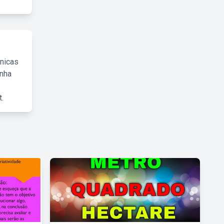
cnicas
inha
.