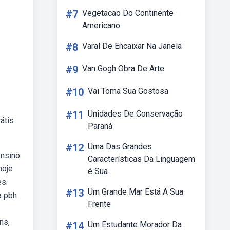
#7
Vegetacao Do Continente
Americano
#8
Varal De Encaixar Na Janela
#9
Van Gogh Obra De Arte
#10
Vai Toma Sua Gostosa
#11
Unidades De Conservação
átis
Paraná
#12
Uma Das Grandes
ensino
Características Da Linguagem
hoje
é Sua
es.
#13
Um Grande Mar Está A Sua
à pbh
Frente
ns,
#14
Um Estudante Morador Da