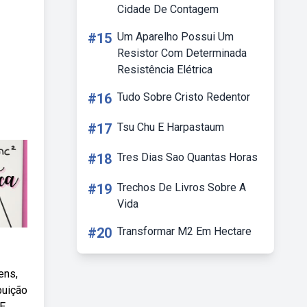
Cidade De Contagem
#15
Um Aparelho Possui Um
Resistor Com Determinada
Resistência Elétrica
#16
Tudo Sobre Cristo Redentor
#17
Tsu Chu E Harpastaum
#18
Tres Dias Sao Quantas Horas
#19
Trechos De Livros Sobre A
Vida
#20
Transformar M2 Em Hectare
ens,
buição
 E