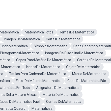
 Matemática
Matemática Fotos
TemasDe Matemática
Imagen DeMatematica
CoisasDe Matemática
FundoMatemática
SímbolosMatemática
Capa CadernoMatemáti
PictogramasMatemática
Imagens Da DisciplinaDe Matemática
mática
Capas ParaMatéria De Matemática
CarátulaDe Matemáti
e Matematica
ÍconesDe Matemática
ObjetoDe Matemática
ca
Títulos Para CadernoDe Matemática
Mteria DeMatematica
mática
FotosDa Máteria Matemática
Capa De MatemáticaFácil
atemáticaEm Tudo
Asignatura DeMatemáticas
nes DeLa Matem Aticas
MaterialDe Matemática
Capas DeMatematica Facil
Contas DeMatematica
tematica Quadro
Matematicaa