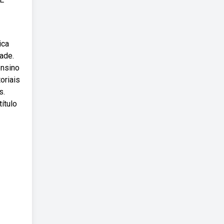
ica
ade.
ensino
oriais
s.
ítulo