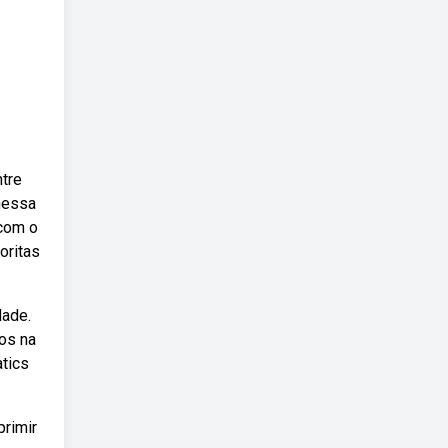
tre
 nessa
bcom o
oritas
dade.
os na
tics
primir