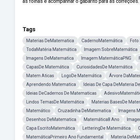
as folhas e acompanhar o gabarito para as correções.
Tags
Materias DeMatematica
CadernoMatemática
Foto
TodaMatéria Matemática
Imagem SobreMatemática
Imagens DeMatematica
Imagem MatemáticaPNG
CapasDe Matemática
CuriosidadesDe Matemática
Matem Aticas
LogoDe Matemática
Árvore DaMate
Aprendendo Matematica
Ideias De Capa DeMateria D
Ideias DeCadernos De Matematicas
AdesivoMatemáti
Lindos TemasDe Matemática
Materias BasesDe Mate
Matemático
Cruzadinha DeMatematica
Imagens M
Desenhos DeMatematica
Matemática8 Ano
Image
Capa EscritoMatemática
LetteringDe Matemática
MatemáticaPrimeiro Ano Fundamental
Materia DeMa