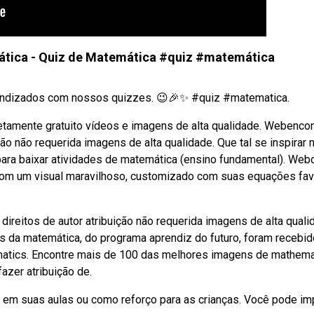
ática - Quiz de Matemática #quiz #matemática
rendizados com nossos quizzes. 😉🎉✨ #quiz #matematica.
tamente gratuito vídeos e imagens de alta qualidade. Webencon
ão não requerida imagens de alta qualidade. Que tal se inspirar
ara baixar atividades de matemática (ensino fundamental). We
om um visual maravilhoso, customizado com suas equações fav
eitos de autor atribuição não requerida imagens de alta quali
s da matemática, do programa aprendiz do futuro, foram recebid
atics. Encontre mais de 100 das melhores imagens de mathema
fazer atribuição de.
o em suas aulas ou como reforço para as crianças. Você pode im