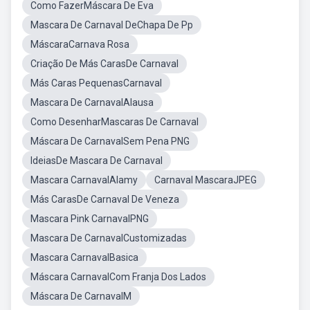
Como FazerMáscara De Eva
Mascara De Carnaval DeChapa De Pp
MáscaraCarnava Rosa
Criação De Más CarasDe Carnaval
Más Caras PequenasCarnaval
Mascara De CarnavalAlausa
Como DesenharMascaras De Carnaval
Máscara De CarnavalSem Pena PNG
IdeiasDe Mascara De Carnaval
Mascara CarnavalAlamy
Carnaval MascaraJPEG
Más CarasDe Carnaval De Veneza
Mascara Pink CarnavalPNG
Mascara De CarnavalCustomizadas
Mascara CarnavalBasica
Máscara CarnavalCom Franja Dos Lados
Máscara De CarnavalM