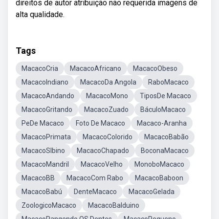
direitos de autor atribuição não requerida imagens de
alta qualidade.
Tags
MacacoCria
MacacoAfricano
MacacoObeso
MacacoIndiano
MacacoDa Angola
RaboMacaco
MacacoAndando
MacacoMono
TiposDe Macaco
MacacoGritando
MacacoZuado
BáculoMacaco
PeDe Macaco
Foto De Macaco
Macaco-Aranha
MacacoPrimata
MacacoColorido
MacacoBabão
MacacoSlbino
MacacoChapado
BoconaMacaco
MacacoMandril
MacacoVelho
MonoboMacaco
MacacoBB
MacacoCom Rabo
MacacoBaboon
MacacoBabú
DenteMacaco
MacacoGelada
ZoologicoMacaco
MacacoBalduino