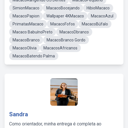
MacacoRangendo OS Dentes
MacacoPequeno
SimionMacaco
MacacoBocejando
HibioMacaco
MacacoPapion
Wallpaper 4KMacaco
MacacoAzul
PrimatasMacaco
MacacoFofos
MacacoBúfalo
Macaco BabuínoPreto
MacacoDbranco
MacacoBranco
MacacoBranco Gordo
MacacoOlivia
MacacosAfricanos
MacacoBatendo Palma
Sandra
Como orientador, minha entrega é completa ao