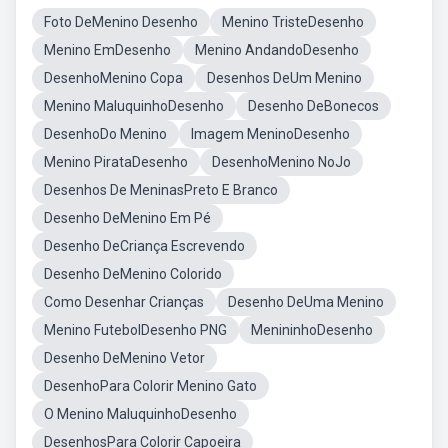
Foto DeMenino Desenho
Menino TristeDesenho
Menino EmDesenho
Menino AndandoDesenho
DesenhoMenino Copa
Desenhos DeUm Menino
Menino MaluquinhoDesenho
Desenho DeBonecos
DesenhoDo Menino
Imagem MeninoDesenho
Menino PirataDesenho
DesenhoMenino NoJo
Desenhos De MeninasPreto E Branco
Desenho DeMenino Em Pé
Desenho DeCriança Escrevendo
Desenho DeMenino Colorido
Como Desenhar Crianças
Desenho DeUma Menino
Menino FutebolDesenho PNG
MenininhoDesenho
Desenho DeMenino Vetor
DesenhoPara Colorir Menino Gato
O Menino MaluquinhoDesenho
DesenhosPara Colorir Capoeira