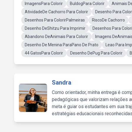
ImagensPara Colorir
BuldogPara Colorir
Animais De
AtividadeDe Cachorro Para Colorir
Desenho Para Color
Desenhos Para ColorirPalmeiras
RiscoDe Cachorro
Desenho DeShitzu Para Imprimir
Desenhos Para Colori
Abandono DeAnimais Para Colorir
Imagens DeAnimais
Desenho De Menina ParaPano De Prato
Leao Para Imp
44 GatosPara Colorir
Desenho DePug Para Colorir
B
Sandra
Como orientador, minha entrega é comp
pedagógicas que valorizam relações au
meta é guiar os estudantes em sua traj
estratégias educacionais reconhecidas