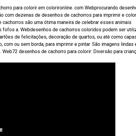
chorro para colorir em colorironline. com Webprocurando desen
ão com dezenas de desenhos de cachorros para imprimir e colori
e cachorros são uma ótima maneira de celebrar esses animais
hos fofos a. Webdesenhos de cachorros coloridos podem ser util
rtões de felicitações, decoração de quartos, ou até como capas
, com ou sem borda, para imprimir e pintar. São imagens lindas 
e. Web72 desenhos de cachorro para colorir: Diversão para crian