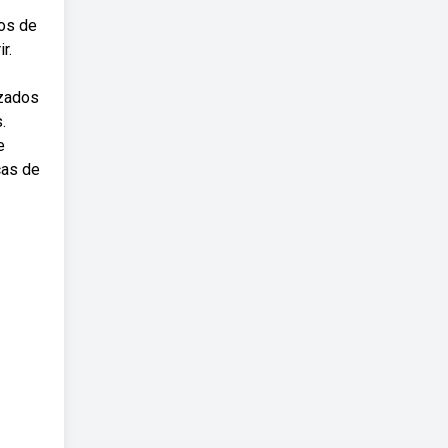
hos de
r.
izados
.
e
ças de