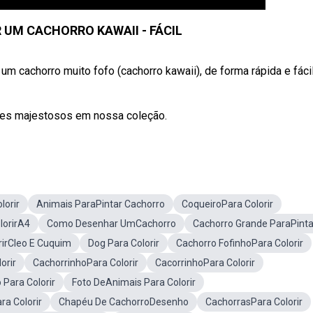
UM CACHORRO KAWAII - FÁCIL
 cachorro muito fofo (cachorro kawaii), de forma rápida e fácil
 cães majestosos em nossa coleção.
lorir
Animais ParaPintar Cachorro
CoqueiroPara Colorir
lorirA4
Como Desenhar UmCachorro
Cachorro Grande ParaPinta
rirCleo E Cuquim
Dog Para Colorir
Cachorro FofinhoPara Colorir
orir
CachorrinhoPara Colorir
CacorrinhoPara Colorir
 Para Colorir
Foto DeAnimais Para Colorir
a Colorir
Chapéu De CachorroDesenho
CachorrasPara Colorir