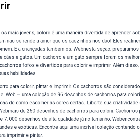
rir
 os mais jovens, colorir é uma maneira divertida de aprender so
uem não se rende a amor que os cãezinhos nos dão! Eles realme
mem. E a criançadas também os. Webnesta seção, preparamos 
 de cães e gatos. Um cachorro e um gato sempre foram os melho
horros fofos e divertidos para colorir e imprimir. Além disso,
uas habilidades.
ro para colorir, pintar e imprimir. Os cachorros são considerad
. Web — uma coleção de 96 desenhos de cachorros para colorir
dicas de como escolher as cores certas,. Liberte sua criatividad
 Webmais de 250 desenhos de cachorros para colorir. Cachorros 
 de 7. 000 desenhos de alta qualidade já no tamanho. Webencontr
grandes e exóticas. Encontre aqui uma incrível coleção contendo 
 imprimir e pintar.