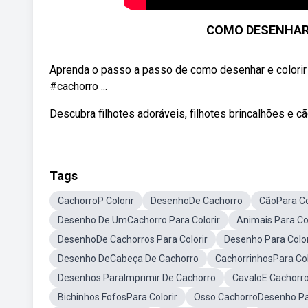
COMO DESENHAR 
Aprenda o passo a passo de como desenhar e colorir um
#cachorro ...
Descubra filhotes adoráveis, filhotes brincalhões e
Tags
CachorroP Colorir
DesenhoDe Cachorro
CãoPara Co
Desenho De UmCachorro Para Colorir
Animais Para Co
DesenhoDe Cachorros Para Colorir
Desenho Para Colo
Desenho DeCabeça De Cachorro
CachorrinhosPara Col
Desenhos ParaImprimir De Cachorro
CavaloE Cachorro
Bichinhos FofosPara Colorir
Osso CachorroDesenho Par