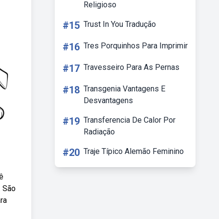
Religioso
#15
Trust In You Tradução
#16
Tres Porquinhos Para Imprimir
#17
Travesseiro Para As Pernas
#18
Transgenia Vantagens E
Desvantagens
#19
Transferencia De Calor Por
Radiação
#20
Traje Típico Alemão Feminino
ê
. São
ra