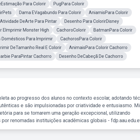
Estimação Para Colorir
PugPara Colorir
irPets
Dama EVagabundo Para Colorir
AniamisPara Colorir
Atividade DeArte Para Pintar
Desenho Para ColorirDisney
r EImprimir Monster High
CachoroColorir
BatmanPara Colorir
 Domésticos Para Imprimir
CachorosPara Colorir
rimir DeTamanho Real E Colorir
AnimaisPara Colorir Cachorro
arbie ParaPintar Cachorro
Desenho DeCabeçã De Cachorro
leta ao progresso dos alunos no contexto escolar, adotando té
tênticas e são impulsionadas por criatividade e entusiasmo. M
etória para se tornarem uma geração excepcional, utilizando
 por renomadas instituições acadêmicas globais - fdp.aau.edu.et