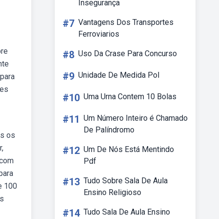
Insegurança
#7
Vantagens Dos Transportes
Ferroviarios
bre
#8
Uso Da Crase Para Concurso
nte
#9
Unidade De Medida Pol
para
res
#10
Uma Urna Contem 10 Bolas
#11
Um Número Inteiro é Chamado
De Palíndromo
os os
,
#12
Um De Nós Está Mentindo
e com
Pdf
para
#13
Tudo Sobre Sala De Aula
e 100
Ensino Religioso
os
#14
Tudo Sala De Aula Ensino