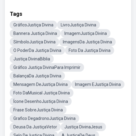
Tags
GráficoJustiça Divina
LivroJustiça Divina
Bannera Justiça Divina
ImagemJustiça Divina
SímboloJustiça Divina
ImagensDa Justiça Divina
O PoderDa Justiça Divina
Foto Da Justiça Divina
Justiça DivinaBíblia
Gráfico Justiça DivinaPara Imprimir
BalançaDa Justiça Divina
Mensagem DeJustiça Divina
Imagem EJustiça Divina
Foto DaMusical Justiça Divina
Ícone DesenhoJustiça Divina
Frase SobreJustiça Divina
Grafico DegadronoJustiça Divina
Deusa Da JustiçaVetor
Justiça DivinaJesus
Selo DeJustiça Divina
A JustiçaDe Deus