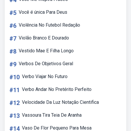
#4
#5
Você é única Para Deus
#6
Violência No Futebol Redação
#7
Violão Branco E Dourado
#8
Vestido Mae E Filha Longo
#9
Verbos De Objetivos Geral
#10
Verbo Viajar No Futuro
#11
Verbo Andar No Pretérito Perfeito
#12
Velocidade Da Luz Notação Cientifica
#13
Vassoura Tira Teia De Aranha
#14
Vaso De Flor Pequeno Para Mesa