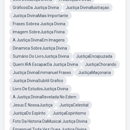
GráficosDa Justiça Divina
Justiça DivinaIlustraçao
Justiça DivinaMais Importante
Frases Sobrea Justiça Divina
Imagem SobreJustiça Fivina
A Justiça DivinaEm Imagens
Dinamica SobreJustiça Divina
Sumário Do LivroJustiça Divina
JustiçaEncapuzada
Quem IRA EscaparDa Justiça Divina
JustiçaChorando
Justiça DivinaEmmanuel Frases
JustiçaMaçonaria
Justiça DivinaSubitil Grafico
Livro De EstudosJustiça Divina
A Justiça DivinaRevelada No Edem
Jesus É NossaJustiça
JustiçaCelestial
JustiçaDo Espírito
JustiçaEspiritismo
Foto Da Historia DaMusical Justiça Divina
Emannuel Toda Vez Quea Justiça Divina