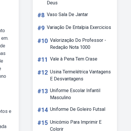
Deus
#8
Vaso Sala De Jantar
#9
Variação De Entalpia Exercicios
nto
a em.
#10
Valorização Do Professor -
 de
Redação Nota 1000
nas
#11
Vale à Pena Tem Crase
de
e
#12
Usina Termelétrica Vantagens
ono
E Desvantagens
#13
Uniforme Escolar Infantil
Masculino
#14
Uniforme De Goleiro Futsal
otos e
#15
Unicórnio Para Imprimir E
ada
Colorir