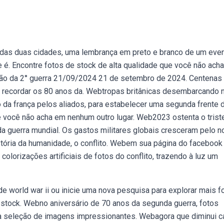
das duas cidades, uma lembrança em preto e branco de um eve
é. Encontre fotos de stock de alta qualidade que você não ach
o da 2° guerra 21/09/2024 21 de setembro de 2024. Centenas
a recordar os 80 anos da. Webtropas britânicas desembarcando 
ão da frança pelos aliados, para estabelecer uma segunda frente 
ue você não acha em nenhum outro lugar. Web2023 ostenta o trist
a guerra mundial. Os gastos militares globais cresceram pelo n
tória da humanidade, o conflito. Webem sua página do facebook
a colorizações artificiais de fotos do conflito, trazendo à luz um
 world war ii ou inicie uma nova pesquisa para explorar mais f
stock. Webno aniversário de 70 anos da segunda guerra, fotos
a seleção de imagens impressionantes. Webagora que diminui c