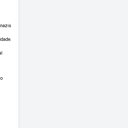
 nazis
idade.
al
ão