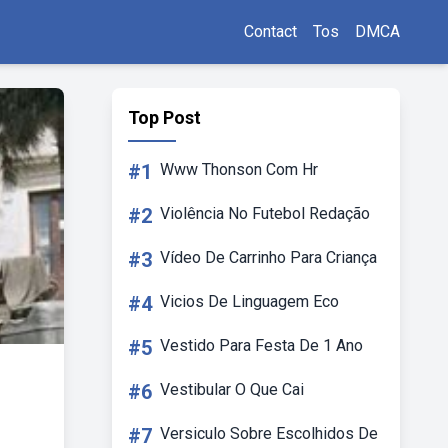
Contact
Tos
DMCA
Top Post
#1
Www Thonson Com Hr
#2
Violência No Futebol Redação
#3
Vídeo De Carrinho Para Criança
#4
Vicios De Linguagem Eco
#5
Vestido Para Festa De 1 Ano
#6
Vestibular O Que Cai
#7
Versiculo Sobre Escolhidos De