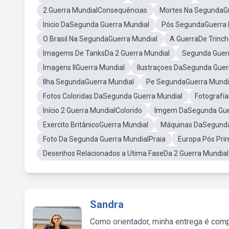
2 Guerra MundialConsequências
Mortes Na SegundaGu
Inicio DaSegunda Guerra Mundial
Pós SegundaGuerra 
O Brasil Na SegundaGuerra Mundial
A GuerraDe Trinch
Imagems De TanksDa 2 Guerra Mundial
Segunda Guer
Imagens IIGuerra Mundial
Ilustraçoes DaSegunda Guer
Ilha SegundaGuerra Mundial
Pe SegundaGuerra Mundi
Fotos Coloridas DaSegunda Guerra Mundial
Fotografí
Início 2 Guerra MundialColorido
Imgem DaSegunda Gue
Exercito BritânicoGuerra Mundial
Máquinas DaSegunda
Foto Da Segunda Guerra MundialPraia
Europa Pós Pri
Desenhos Relacionados a Utima FaseDa 2 Guerra Mundial
Sandra
Como orientador, minha entrega é comp