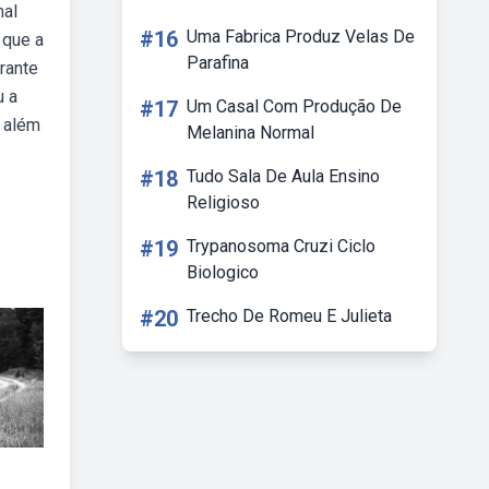
hal
#16
Uma Fabrica Produz Velas De
 que a
Parafina
rante
u a
#17
Um Casal Com Produção De
 além
Melanina Normal
#18
Tudo Sala De Aula Ensino
Religioso
#19
Trypanosoma Cruzi Ciclo
Biologico
#20
Trecho De Romeu E Julieta