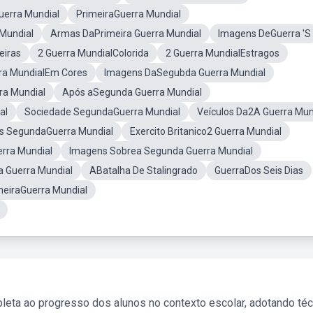
erra Mundial
PrimeiraGuerra Mundial
Mundial
Armas DaPrimeira Guerra Mundial
Imagens DeGuerra 'S
eiras
2 Guerra MundialColorida
2 Guerra MundialEstragos
ra MundialEm Cores
Imagens DaSegubda Guerra Mundial
ra Mundial
Após aSegunda Guerra Mundial
al
Sociedade SegundaGuerra Mundial
Veículos Da2A Guerra Mun
as SegundaGuerra Mundial
Exercito Britanico2 Guerra Mundial
rra Mundial
Imagens Sobrea Segunda Guerra Mundial
 Guerra Mundial
ABatalha De Stalingrado
GuerraDos Seis Dias
meiraGuerra Mundial
leta ao progresso dos alunos no contexto escolar, adotando té