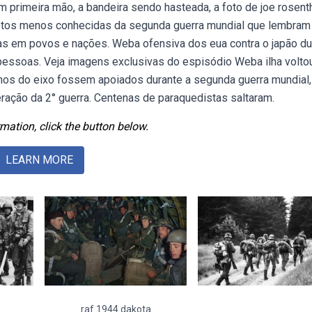
rimeira mão, a bandeira sendo hasteada, a foto de joe rosent
 fotos menos conhecidas da segunda guerra mundial que lembram
nas em povos e nações. Weba ofensiva dos eua contra o japão du
 pessoas. Veja imagens exclusivas do espisódio Weba ilha volto
nos do eixo fossem apoiados durante a segunda guerra mundial,
ação da 2° guerra. Centenas de paraquedistas saltaram.
mation, click the button below.
LEARN MORE
raf 1944 dakota