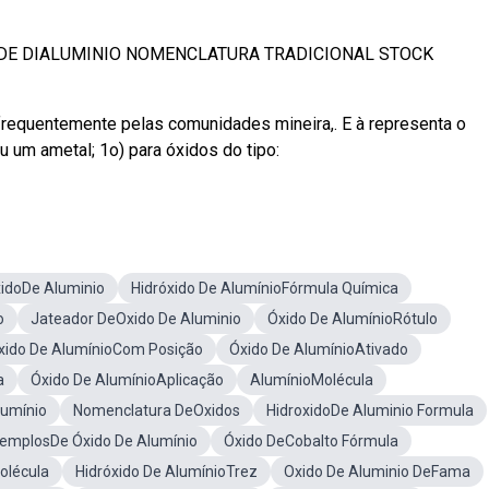
 DE DIALUMINIO NOMENCLATURA TRADICIONAL STOCK
equentemente pelas comunidades mineira,. E à representa o
 um ametal; 1o) para óxidos do tipo:
idoDe Aluminio
Hidróxido De AlumínioFórmula Química
o
Jateador DeOxido De Aluminio
Óxido De AlumínioRótulo
xido De AlumínioCom Posição
Óxido De AlumínioAtivado
a
Óxido De AlumínioAplicação
AlumínioMolécula
lumínio
Nomenclatura DeOxidos
HidroxidoDe Aluminio Formula
emplosDe Óxido De Alumínio
Óxido DeCobalto Fórmula
olécula
Hidróxido De AlumínioTrez
Oxido De Aluminio DeFama