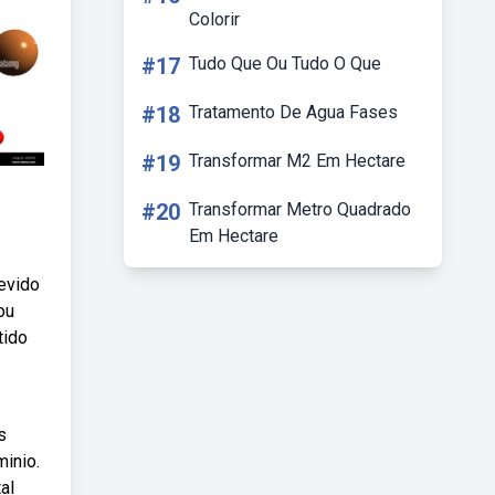
Colorir
#17
Tudo Que Ou Tudo O Que
#18
Tratamento De Agua Fases
#19
Transformar M2 Em Hectare
#20
Transformar Metro Quadrado
Em Hectare
evido
ou
tido
s
minio.
al