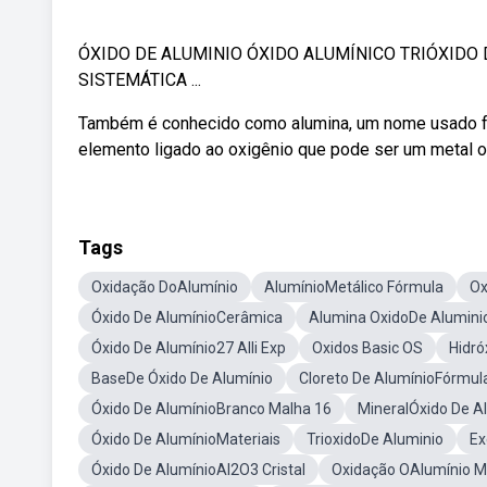
ÓXIDO DE ALUMINIO ÓXIDO ALUMÍNICO TRIÓXIDO
SISTEMÁTICA ...
Também é conhecido como alumina, um nome usado fr
elemento ligado ao oxigênio que pode ser um metal ou
Tags
Oxidação DoAlumínio
AlumínioMetálico Fórmula
Ox
Óxido De AlumínioCerâmica
Alumina OxidoDe Alumini
Óxido De Alumínio27 Alli Exp
Oxidos Basic OS
Hidró
BaseDe Óxido De Alumínio
Cloreto De AlumínioFórmul
Óxido De AlumínioBranco Malha 16
MineralÓxido De A
Óxido De AlumínioMateriais
TrioxidoDe Aluminio
Ex
Óxido De AlumínioAl2O3 Cristal
Oxidação OAlumínio M