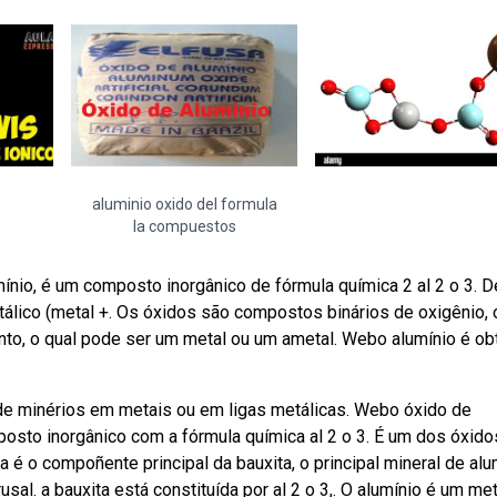
aluminio oxido del formula
la compuestos
io, é um composto inorgânico de fórmula química 2 al 2 o 3. D
tálico (metal +. Os óxidos são compostos binários de oxigênio, 
nto, o qual pode ser um metal ou um ametal. Webo alumínio é ob
de minérios em metais ou em ligas metálicas. Webo óxido de
sto inorgânico com a fórmula química al 2 o 3. É um dos óxido
é o compoñente principal da bauxita, o principal mineral de alu
sal. a bauxita está constituída por al 2 o 3,. O alumínio é um met