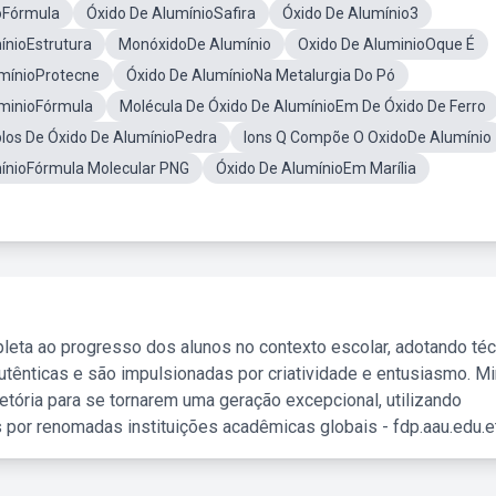
oFórmula
Óxido De AlumínioSafira
Óxido De Alumínio3
ínioEstrutura
MonóxidoDe Alumínio
Oxido De AluminioOque É
umínioProtecne
Óxido De AlumínioNa Metalurgia Do Pó
uminioFórmula
Molécula De Óxido De AlumínioEm De Óxido De Ferro
os De Óxido De AlumínioPedra
Ions Q Compõe O OxidoDe Alumínio
mínioFórmula Molecular PNG
Óxido De AlumínioEm Marília
leta ao progresso dos alunos no contexto escolar, adotando té
tênticas e são impulsionadas por criatividade e entusiasmo. M
etória para se tornarem uma geração excepcional, utilizando
 por renomadas instituições acadêmicas globais - fdp.aau.edu.et