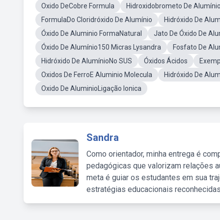
Oxido DeCobre Formula
Hidroxidobrometo De Alumíni
FormulaDo Cloridróxido De Alumínio
Hidróxido De Alum
Óxido De Aluminio FormaNatural
Jato De Óxido De Al
Óxido De Alumínio150 Micras Lysandra
Fosfato De Al
Hidróxido De AlumínioNo SUS
Óxidos Ácidos
Exempl
Oxidos De FerroE Aluminio Molecula
Hidróxido De Alu
Oxido De AluminioLigação Ionica
Sandra
Como orientador, minha entrega é comp
pedagógicas que valorizam relações au
meta é guiar os estudantes em sua traj
estratégias educacionais reconhecidas