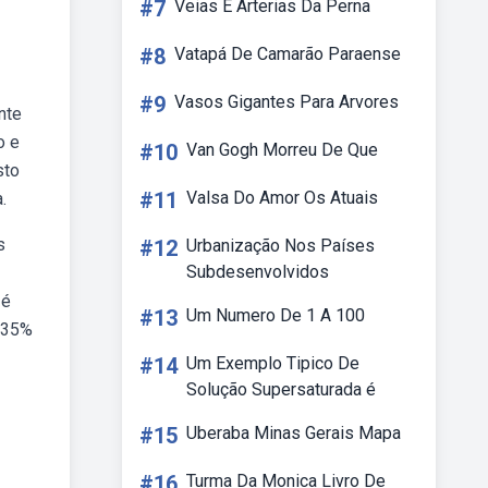
#7
Veias E Arterias Da Perna
#8
Vatapá De Camarão Paraense
#9
Vasos Gigantes Para Arvores
nte
o e
#10
Van Gogh Morreu De Que
sto
#11
Valsa Do Amor Os Atuais
.
s
#12
Urbanização Nos Países
Subdesenvolvidos
 é
#13
Um Numero De 1 A 100
e 35%
#14
Um Exemplo Tipico De
Solução Supersaturada é
#15
Uberaba Minas Gerais Mapa
#16
Turma Da Monica Livro De