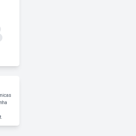
cnicas
inha
.