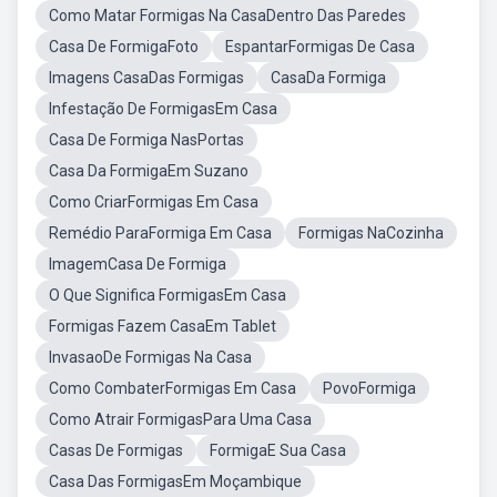
Como Matar Formigas Na CasaDentro Das Paredes
Casa De FormigaFoto
EspantarFormigas De Casa
Imagens CasaDas Formigas
CasaDa Formiga
Infestação De FormigasEm Casa
Casa De Formiga NasPortas
Casa Da FormigaEm Suzano
Como CriarFormigas Em Casa
Remédio ParaFormiga Em Casa
Formigas NaCozinha
ImagemCasa De Formiga
O Que Significa FormigasEm Casa
Formigas Fazem CasaEm Tablet
InvasaoDe Formigas Na Casa
Como CombaterFormigas Em Casa
PovoFormiga
Como Atrair FormigasPara Uma Casa
Casas De Formigas
FormigaE Sua Casa
Casa Das FormigasEm Moçambique