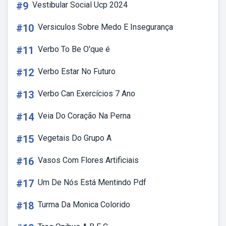
#9
Vestibular Social Ucp 2024
#10
Versiculos Sobre Medo E Insegurança
#11
Verbo To Be O'que é
#12
Verbo Estar No Futuro
#13
Verbo Can Exercícios 7 Ano
#14
Veia Do Coração Na Perna
#15
Vegetais Do Grupo A
#16
Vasos Com Flores Artificiais
#17
Um De Nós Está Mentindo Pdf
#18
Turma Da Monica Colorido