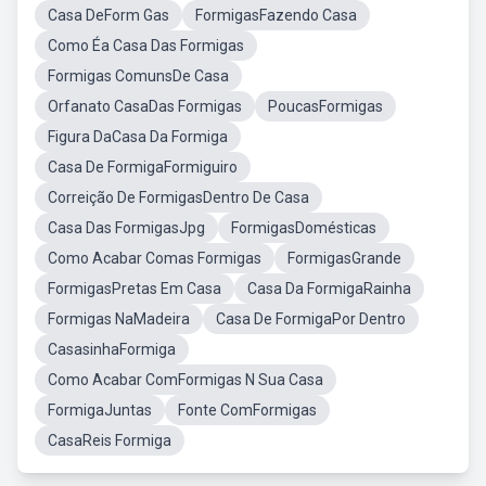
Casa DeForm Gas
FormigasFazendo Casa
Como Éa Casa Das Formigas
Formigas ComunsDe Casa
Orfanato CasaDas Formigas
PoucasFormigas
Figura DaCasa Da Formiga
Casa De FormigaFormiguiro
Correição De FormigasDentro De Casa
Casa Das FormigasJpg
FormigasDomésticas
Como Acabar Comas Formigas
FormigasGrande
FormigasPretas Em Casa
Casa Da FormigaRainha
Formigas NaMadeira
Casa De FormigaPor Dentro
CasasinhaFormiga
Como Acabar ComFormigas N Sua Casa
FormigaJuntas
Fonte ComFormigas
CasaReis Formiga