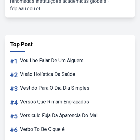
renomadas instituições acadêmicas globais -
fdp.aau.edu.et.
Top Post
#1
Vou Lhe Falar De Um Alguem
#2
Visão Holística Da Saúde
#3
Vestido Para O Dia Dia Simples
#4
Versos Que Rimam Engraçados
#5
Versiculo Fuja Da Aparencia Do Mal
#6
Verbo To Be O'que é