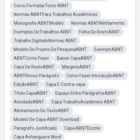
Como FormatarTexto ABNT
Normas ABNTPara Trabalhos Acadêmicos
Monografia ABNTModelo
Normas ABNTAlinhamento
Exemplos DeTrabalhos ABNT
Folha De RostoABNT
Trabalho DigitadoNormas ABNT
Modelo De Projeto De PesquisaABNT
ExemploABNT
ABNTComo Fazer
Baixar CapaABNT
Capa De RostoABNT
MargensABNT
ABNTRecuo Parágrafo
Como Fazer IntroduçãoABNT
EdiçãoABNT
Capa E Contra-capa
Título CapaABNT
Espaço Entre ParágrafosABNT
AtividadeABNT
Capa TrabalhoAcadêmico ABNT
Alinhamento Do TextoABNT
Modelo De Capa ABNT Download
Paragrafo Justificado
Capa ABNTEscola
Capa Anhanguera Word