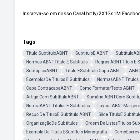
Inscreva-se em nosso Canal bit.ly/2X1Gs1M Facebook:
Tags
Titulo SubtituloABNT
SubtituloE ABNT
SubtítuloA
Normas ABNTTítulo E Subtítulo
Regras ABNTTitulo E S
SubtópicoABNT
Título ESubtítulo Capa ABNT
ABNT 
ExemplosDe Titulos E Subtitulos
NormasABNT Títulos E
Capa ContracapaABNT
Como FormatarTexto ABNT
Artigo Com SubtítuloABNT
Sumário ABNTCom Subtitu
NormaABNT Titulos E Subtitulos
Layout ABNTMarge
Recuo De TituloE Subtitulo ABNT
Slide TituloE Subtitul
OrganizaçãoDe Subtitulos
Ordem De ListasTitulos Sub
Exemplo De Título ESubtítulo Monografia
ComoEscreve