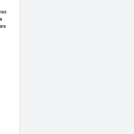
rmas
a
ara