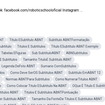
 facebook.com/roboticschooloficial Instagram: ...
BNT
Título ESubtítulo ABNT
Subtítulo ABNTFormatação
ubtitulo
Titulos E Subtitulos
Título ESubtítulo ABNT Exemplo
Tabelas EFiguras
Sub SubtituloABNT
ABNSubtitulos
 Subtítulos
Tamanho TituloE Subtitulo ABNT
Legenda DeFoto ABNT
Sumario ComSubtitulos
los
Como Deve SerOS Subtitulos ABNT
Subtitulo EmABNT 12
m
Normas ABNTPara Subtitulos
Como NumerarTitulos ABNT
o
Como Colocar Titulo ESubtitulo Na ABNT
OQue É Título E Subtít
titulos ABNT
Titulos E Subtitulos ABNTPontuação
r Subtitulo ABNT
Tamanho Da FonteDe Titulos E Subtitulos ABNT