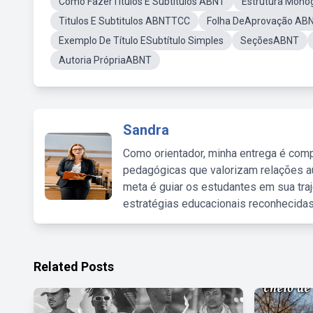
Como FazerTitulos E Subtitulos ABNT
Estrutura Mono
Titulos E Subtitulos ABNTTCC
Folha DeAprovação AB
Exemplo De Título ESubtítulo Simples
SeçõesABNT
Autoria PrópriaABNT
Sandra
Como orientador, minha entrega é comp
pedagógicas que valorizam relações au
meta é guiar os estudantes em sua traj
estratégias educacionais reconhecidas
Related Posts