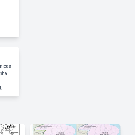
cnicas
inha
.