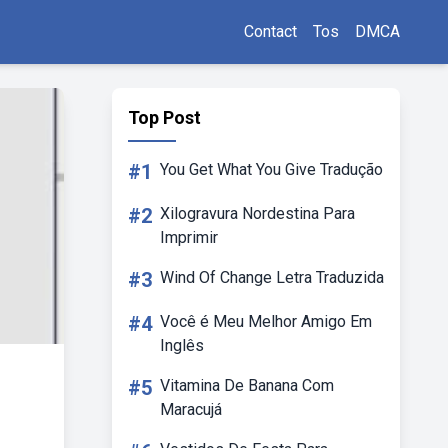
Contact
Tos
DMCA
Top Post
#1
You Get What You Give Tradução
#2
Xilogravura Nordestina Para
Imprimir
#3
Wind Of Change Letra Traduzida
#4
Você é Meu Melhor Amigo Em
Inglês
#5
Vitamina De Banana Com
Maracujá