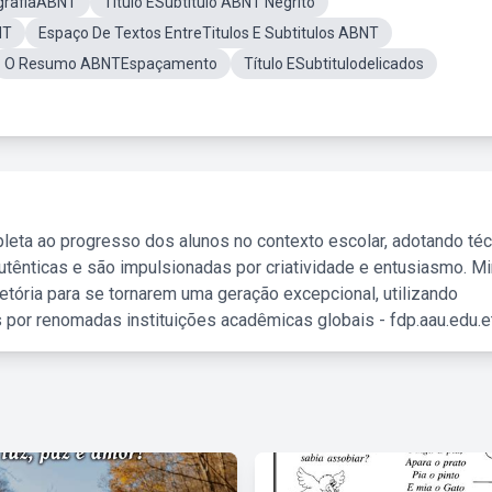
grafiaABNT
Título ESubtítulo ABNT Negrito
NT
Espaço De Textos EntreTitulos E Subtitulos ABNT
O Resumo ABNTEspaçamento
Título ESubtitulodelicados
leta ao progresso dos alunos no contexto escolar, adotando té
tênticas e são impulsionadas por criatividade e entusiasmo. M
etória para se tornarem uma geração excepcional, utilizando
 por renomadas instituições acadêmicas globais - fdp.aau.edu.et