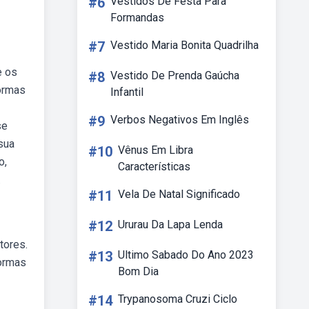
#6
Vestidos De Festa Para
Formandas
#7
Vestido Maria Bonita Quadrilha
e os
#8
Vestido De Prenda Gaúcha
ormas
Infantil
#9
Verbos Negativos Em Inglês
se
 sua
#10
Vênus Em Libra
o,
Características
.
#11
Vela De Natal Significado
#12
Ururau Da Lapa Lenda
tores.
#13
Ultimo Sabado Do Ano 2023
normas
Bom Dia
#14
Trypanosoma Cruzi Ciclo