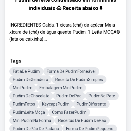
individuais 🍮 Receita abaixo ⬇️
INGREDIENTES Calda: 1 xícara (chá) de açúcar Meia
xícara de (chá) de água quente Pudim: 1 Leite MOÇA®
(lata ou caixinha) ...
Tags
FatiaDe Pudim
Forma De PudimForneável
Pudim DeGeladeira
Receita De PudimSimples
MiniPudim
Embalagem MiniPudim
Pudim DeChocolate
Pudim DePao
PudimNo Pote
PudimFotos
KeycapsPudim
PudimDiferente
PudimLeite Moça
Como FazerPudim
Mini PudimNa Forma
Receitas De Pudim DePão
Pudim DePão De Padaria
Forma De PudimPequeno