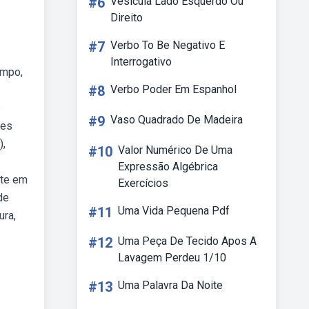
#6
Vesícula Lado Esquerdo Ou
Direito
#7
Verbo To Be Negativo E
Interrogativo
empo,
#8
Verbo Poder Em Espanhol
s
#9
Vaso Quadrado De Madeira
tes
),
#10
Valor Numérico De Uma
Expressão Algébrica
rte em
Exercícios
de
#11
Uma Vida Pequena Pdf
ura,
#12
Uma Peça De Tecido Apos A
Lavagem Perdeu 1/10
#13
Uma Palavra Da Noite