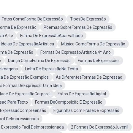
Fotos ComoForma De Expressão
TiposDe Expressão
Forma De Expressão
Poemas SobreFormas De Expressão
Na Arte
Forma De ExpressãoAparvalhado
Ideias De ExpressãoArtística
Música ComoForma De Expressão
rma De Expressão
Formas De ExpressãoArtística 4º Ano
o
Dança ComoForma De Expressão
Formas DeExpressões
ãoImagens
Linha De ExpressãoNa Testa
 De Expressão Exemplos
As DiferentesFormas De Expressao
es Formas DeExpressar Uma Ideia
idade De ExpressãoCorporal
Fotos De ExpressãoDigital
sao Para Texto
Formas DeComposição E Expressão
e ExpressãoCompreensão
Figurinhas Com FraseDe Expressão
acil DeImpressionado
Expressão Facil DeImpressionada
2 Formas De ExpressãoJuvenil