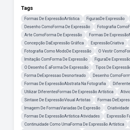
Tags
Formas De ExpressãoArtística
FigurasDe Expressão
Desenho ComoForma De Expressão
Fotografia Como
Arte ComoForma De Expressão
Formas De Expressão
Concepção DaExpressão Gráfica
ExpressãoCriativa
Fotografia Como ModoDe Expressão
O Vestir ComoFo
Imitação ComForma De Expressão
FiguraDe Expressã
O Desenho É aForma De Expressão
Tipos De Express
Forma DeExpressao Desnorteado
Desenho ComoForma
Formas De ExpressãoAbstrata Na Fotografia
Diferent
Utilizar DiferentesFormas De Expressão Artística
Ativ
Sintaxe De ExpressãoVisual Artistas
Formas DeExpres
Imagem De FormasVariadas De Expresão
Criatividad
Formas De ExpressãoArtística Atividades
Expressão F
Continuidade Como UmaForma De Expressão Artística