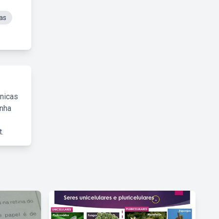
as
cnicas
inha
.