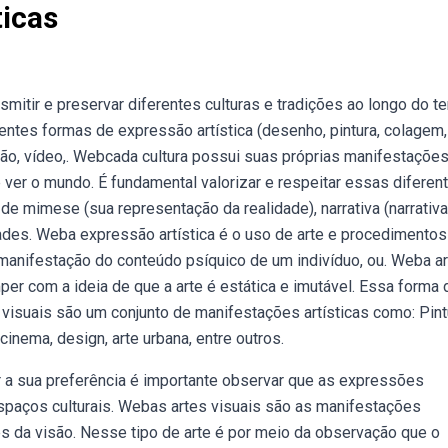
ticas
mitir e preservar diferentes culturas e tradições ao longo do t
entes formas de expressão artística (desenho, pintura, colagem,
ção, vídeo,. Webcada cultura possui suas próprias manifestaçõe
e ver o mundo. É fundamental valorizar e respeitar essas diferen
e mimese (sua representação da realidade), narrativa (narrativa
des. Weba expressão artística é o uso de arte e procedimentos
manifestação do conteúdo psíquico de um indivíduo, ou. Weba a
 com a ideia de que a arte é estática e imutável. Essa forma 
visuais são um conjunto de manifestações artísticas como: Pint
 cinema, design, arte urbana, entre outros.
r a sua preferência é importante observar que as expressões
spaços culturais. Webas artes visuais são as manifestações
és da visão. Nesse tipo de arte é por meio da observação que o