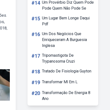
#14
Um Provérbio Diz Quem Pode
Pode Quem Não Pode Se
ões.
#15
Um Lugar Bem Longe Daqui
os,
Pdf
2018,
#16
Um Dos Negócios Que
Enriqueceram A Burguesia
Inglesa
#17
Tripomastigota De
Trypanosoma Cruzi
#18
Tratado De Fisiologia Guyton
#19
Transformar Ml Em L
#20
Transformação De Energia 8
Ano