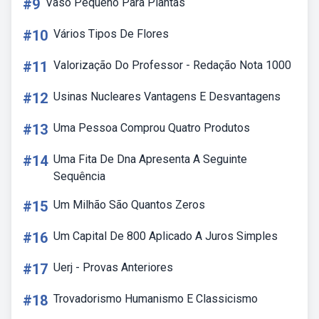
#9
Vaso Pequeno Para Plantas
#10
Vários Tipos De Flores
#11
Valorização Do Professor - Redação Nota 1000
#12
Usinas Nucleares Vantagens E Desvantagens
#13
Uma Pessoa Comprou Quatro Produtos
#14
Uma Fita De Dna Apresenta A Seguinte
Sequência
#15
Um Milhão São Quantos Zeros
#16
Um Capital De 800 Aplicado A Juros Simples
#17
Uerj - Provas Anteriores
#18
Trovadorismo Humanismo E Classicismo