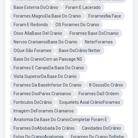
Base Externa DoCrânio
Foram E Lacerado
Forames MagnoDa Base Do Cranio
ForamesNa Face
Foram E Redondo
OS Forames Do Cranio
Osso AllaBase Del Cranio
Forames Base DoCrsanio
Nervos CranianosBase Do Cranio
NeterForames
OQue São Forames
Base DoCrânio Netter
Base Do CranioCom as Passage NS
Forames E CanaisDa Base Do Cranio
Vista SupeirorDa Base Do Cranio
Forames Da BaseInferior Do Cranio
8 OssosDo Crânio
Forames DosPares Cranianos
Forames Da3 Ordem
Fonticulos DoCrânio
Esqueleto Axial CrânioForames
Imagem DeForames Cranianos
Anatomia Da Base Do CranioCompletar Foram E
Forames DoAbobada Do Crânio
Cavidades DoCrânio
Fotos Do CranioAnatomia
Forames Do Cranio DoBebe