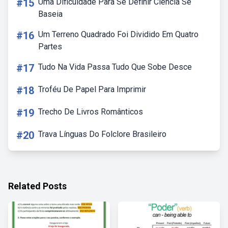
#15
Uma Dificuldade Para Se Definir Ciência Se
Baseia
#16
Um Terreno Quadrado Foi Dividido Em Quatro
Partes
#17
Tudo Na Vida Passa Tudo Que Sobe Desce
#18
Troféu De Papel Para Imprimir
#19
Trecho De Livros Românticos
#20
Trava Línguas Do Folclore Brasileiro
Related Posts