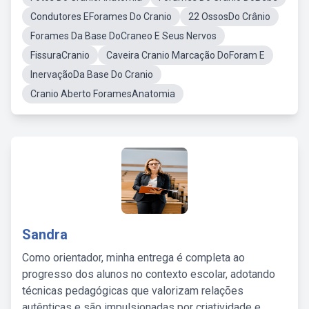
Condutores EForames Do Cranio
22 OssosDo Crânio
Forames Da Base DoCraneo E Seus Nervos
FissuraCranio
Caveira Cranio Marcação DoForam E
InervaçãoDa Base Do Cranio
Cranio Aberto ForamesAnatomia
Sandra
Como orientador, minha entrega é completa ao
progresso dos alunos no contexto escolar, adotando
técnicas pedagógicas que valorizam relações
autênticas e são impulsionadas por criatividade e