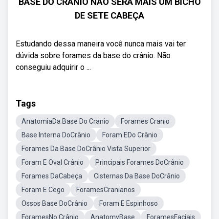
BASE DO CRÂNIO NÃO SERÁ MAIS UM BICHO
DE SETE CABEÇA
Estudando dessa maneira você nunca mais vai ter
dúvida sobre forames da base do crânio. Não
conseguiu adquirir o ...
Tags
AnatomiaDa Base Do Cranio
Forames Cranio
Base Interna DoCrânio
Foram EDo Crânio
Forames Da Base DoCrânio Vista Superior
Foram E Oval Crânio
Principais Forames DoCrânio
Forames DaCabeça
Cisternas Da Base DoCrânio
Foram E Cego
ForamesCranianos
Ossos Base DoCrânio
Foram E Espinhoso
ForamesNo Crânio
AnatomyBase
ForamesFaciais