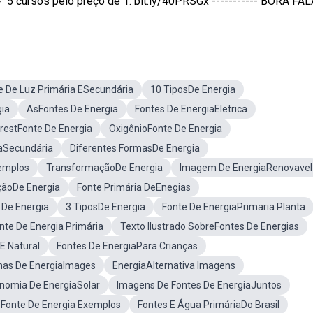
cursos pelo preço de 1: bit.ly/40PRSGx ----------- BORA FALA
e De Luz Primária ESecundária
10 TiposDe Energia
gia
AsFontes De Energia
Fontes De EnergiaEletrica
restFonte De Energia
OxigênioFonte De Energia
iaSecundária
Diferentes FormasDe Energia
xemplos
TransformaçãoDe Energia
Imagem De EnergiaRenovavel
ãoDe Energia
Fonte Primária DeEnegias
 De Energia
3 TiposDe Energia
Fonte De EnergiaPrimaria Planta
te De Energia Primária
Texto Ilustrado SobreFontes De Energias
 E Natural
Fontes De EnergiaPara Crianças
as De EnergiaImages
EnergiaAlternativa Imagens
nomia De EnergiaSolar
Imagens De Fontes De EnergiaJuntos
onte De Energia Exemplos
Fontes E Água PrimáriaDo Brasil