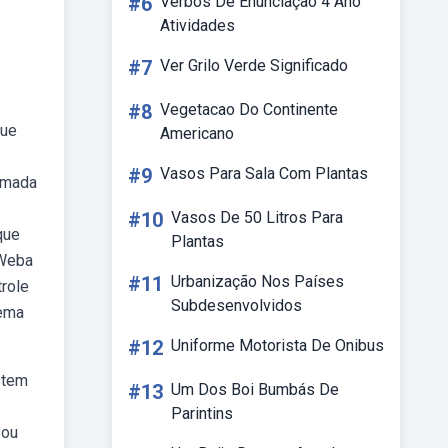
#6
Verbos De Enunciação 4 Ano
Atividades
#7
Ver Grilo Verde Significado
#8
Vegetacao Do Continente
que
Americano
#9
Vasos Para Sala Com Plantas
ormada
#10
Vasos De 50 Litros Para
que
Plantas
 Weba
#11
Urbanização Nos Países
trole
Subdesenvolvidos
tema
#12
Uniforme Motorista De Onibus
stem
#13
Um Dos Boi Bumbás De
Parintins
 ou