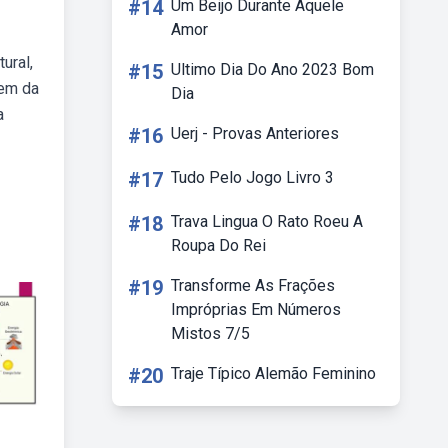
#14
Um Beijo Durante Aquele
Amor
ural,
#15
Ultimo Dia Do Ano 2023 Bom
gem da
Dia
a
#16
Uerj - Provas Anteriores
#17
Tudo Pelo Jogo Livro 3
#18
Trava Lingua O Rato Roeu A
Roupa Do Rei
#19
Transforme As Frações
Impróprias Em Números
Mistos 7/5
#20
Traje Típico Alemão Feminino