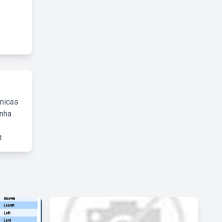
cnicas
inha
.