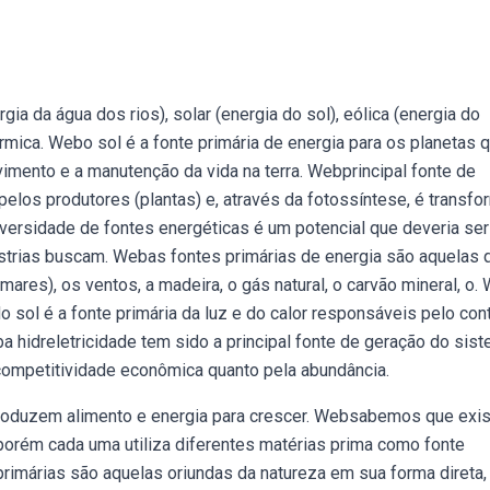
a da água dos rios), solar (energia do sol), eólica (energia do
rmica. Webo sol é a fonte primária de energia para os planetas 
imento e a manutenção da vida na terra. Webprincipal fonte de
pelos produtores (plantas) e, através da fotossíntese, é transf
ersidade de fontes energéticas é um potencial que deveria ser
ústrias buscam. Webas fontes primárias de energia são aquelas 
mares), os ventos, a madeira, o gás natural, o carvão mineral, o.
o sol é a fonte primária da luz e do calor responsáveis pelo con
 hidreletricidade tem sido a principal fonte de geração do sis
a competitividade econômica quanto pela abundância.
produzem alimento e energia para crescer. Websabemos que exi
porém cada uma utiliza diferentes matérias prima como fonte
primárias são aquelas oriundas da natureza em sua forma direta,