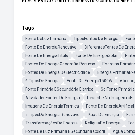
BLACK FRIDAY com os maiores descontos do ano! 👉 5 
Tags
Fonte DeLuz Primária
TiposFontes De Energia
Font
Fonte De EnergiaRenovável
DiferentesFontes De Ener
Fonte De EnergiaTitulo
Fonte De EnergiaSolar
Pinte
Fontes De EnergiaGeografia Resumo
Energias Primár
Fontes De Energia DeElectricidade
Energia PrimáriaE
6 TiposDe Energia
Fonte De Energia1500W
Abosorç
Fonte Primária ESecundária Elétrica
SolFonte Primária
AtividadesFontes De Energia
Desenhe Na Imagem aFon
Imagens De EnergiaTérmica
Fonte De EnergiaArtificial
5 TiposDe Energia Renovável
PapelDe Energia
Form
TransformaçõesDe Energia
RelíquiaDe Energia
Eco
Fonte De Luz Primária ESecundária Colorir
Agua ComoF