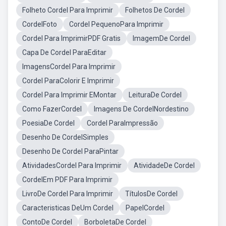
Folheto Cordel Para Imprimir
Folhetos De Cordel
CordelFoto
Cordel PequenoPara Imprimir
Cordel Para ImprimirPDF Gratis
ImagemDe Cordel
Capa De Cordel ParaEditar
ImagensCordel Para Imprimir
Cordel ParaColorir E Imprimir
Cordel Para Imprimir EMontar
LeituraDe Cordel
Como FazerCordel
Imagens De CordelNordestino
PoesiaDe Cordel
Cordel ParaImpressão
Desenho De CordelSimples
Desenho De Cordel ParaPintar
AtividadesCordel Para Imprimir
AtividadeDe Cordel
CordelEm PDF Para Imprimir
LivroDe Cordel Para Imprimir
TítulosDe Cordel
Caracteristicas DeUm Cordel
PapelCordel
ContoDe Cordel
BorboletaDe Cordel