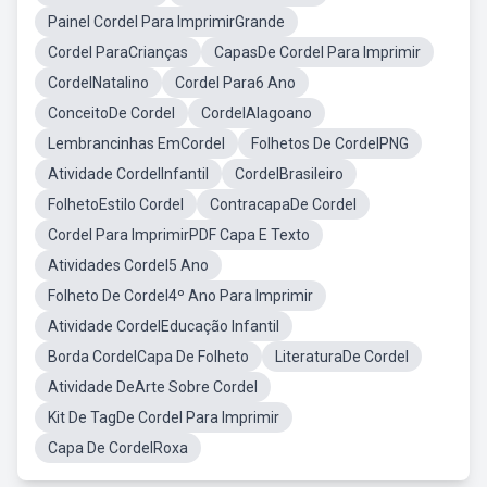
Painel Cordel Para ImprimirGrande
Cordel ParaCrianças
CapasDe Cordel Para Imprimir
CordelNatalino
Cordel Para6 Ano
ConceitoDe Cordel
CordelAlagoano
Lembrancinhas EmCordel
Folhetos De CordelPNG
Atividade CordelInfantil
CordelBrasileiro
FolhetoEstilo Cordel
ContracapaDe Cordel
Cordel Para ImprimirPDF Capa E Texto
Atividades Cordel5 Ano
Folheto De Cordel4º Ano Para Imprimir
Atividade CordelEducação Infantil
Borda CordelCapa De Folheto
LiteraturaDe Cordel
Atividade DeArte Sobre Cordel
Kit De TagDe Cordel Para Imprimir
Capa De CordelRoxa