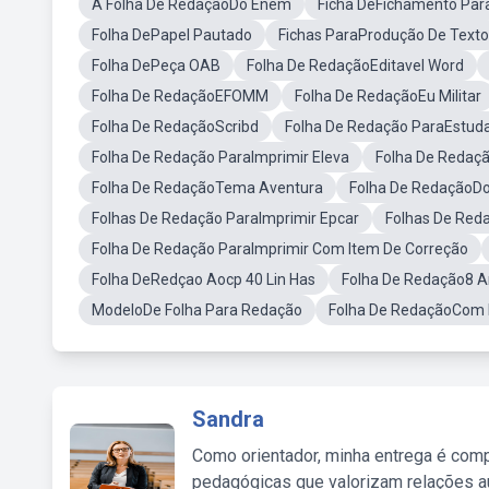
A Folha De RedaçãoDo Enem
Ficha DeFichamento Para
Folha DePapel Pautado
Fichas ParaProdução De Texto
Folha DePeça OAB
Folha De RedaçãoEditavel Word
Folha De RedaçãoEFOMM
Folha De RedaçãoEu Militar
Folha De RedaçãoScribd
Folha De Redação ParaEstud
Folha De Redação ParaImprimir Eleva
Folha De Redaçã
Folha De RedaçãoTema Aventura
Folha De RedaçãoD
Folhas De Redação ParaImprimir Epcar
Folhas De Reda
Folha De Redação ParaImprimir Com Item De Correção
Folha DeRedçao Aocp 40 Lin Has
Folha De Redação8 A
ModeloDe Folha Para Redação
Folha De RedaçãoCom 
Sandra
Como orientador, minha entrega é comp
pedagógicas que valorizam relações au