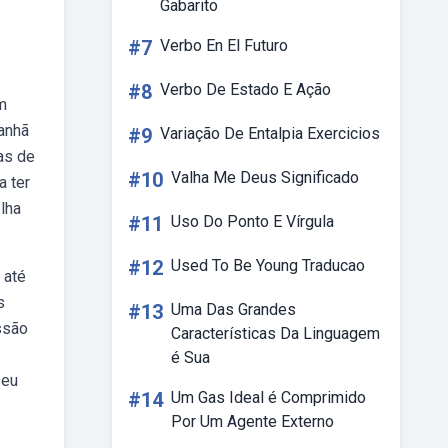
Gabarito
#7
Verbo En El Futuro
#8
Verbo De Estado E Ação
m
manhã
#9
Variação De Entalpia Exercicios
as de
#10
Valha Me Deus Significado
a ter
olha
#11
Uso Do Ponto E Vírgula
#12
Used To Be Young Traducao
 até
s
#13
Uma Das Grandes
ssão
Características Da Linguagem
é Sua
seu
#14
Um Gas Ideal é Comprimido
Por Um Agente Externo