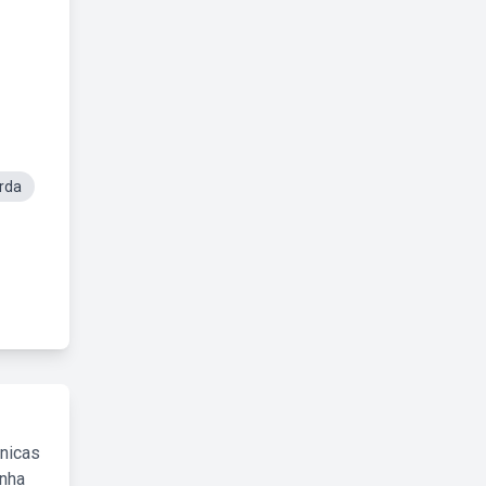
rda
cnicas
inha