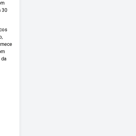
om
m 30
icos
o,
ornece
com
 da