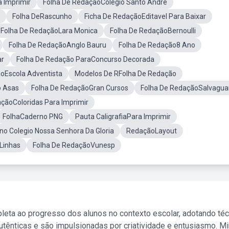
 Imprimir
Folha De RedaçãoColégio Santo Andre
Folha DeRascunho
Ficha De RedaçãoEditavel Para Baixar
Folha De RedaçãoLara Monica
Folha De RedaçãoBernoulli
Folha De RedaçãoAnglo Bauru
Folha De Redação8 Ano
ar
Folha De Redação ParaConcurso Decorada
oEscola Adventista
Modelos De RFolha De Redação
o Asas
Folha De RedaçãoGran Cursos
Folha De RedaçãoSalvagua
çãoColoridas Para Imprimir
FolhaCaderno PNG
Pauta CaligrafiaPara Imprimir
no Colegio Nossa Senhora Da Gloria
RedaçãoLayout
Linhas
Folha De RedaçãoVunesp
leta ao progresso dos alunos no contexto escolar, adotando té
tênticas e são impulsionadas por criatividade e entusiasmo. M