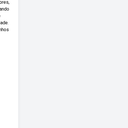
ores,
rando
e
dade.
enhos