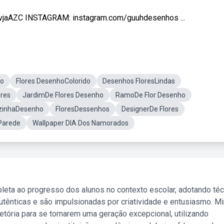
/vjaAZC INSTAGRAM: instagram.com/guuhdesenhos ...
ho
Flores DesenhoColorido
Desenhos FloresLindas
ores
JardimDe Flores Desenho
RamoDe Flor Desenho
rzinhaDesenho
FloresDessenhos
DesignerDe Flores
Parede
Wallpaper DIA Dos Namorados
leta ao progresso dos alunos no contexto escolar, adotando té
tênticas e são impulsionadas por criatividade e entusiasmo. M
etória para se tornarem uma geração excepcional, utilizando