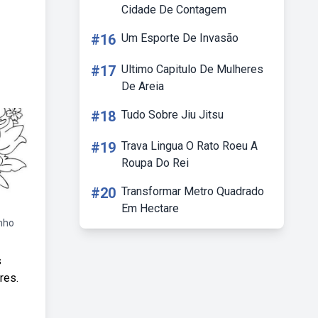
Cidade De Contagem
#16
Um Esporte De Invasão
#17
Ultimo Capitulo De Mulheres
De Areia
#18
Tudo Sobre Jiu Jitsu
#19
Trava Lingua O Rato Roeu A
Roupa Do Rei
#20
Transformar Metro Quadrado
Em Hectare
enho
s
res.