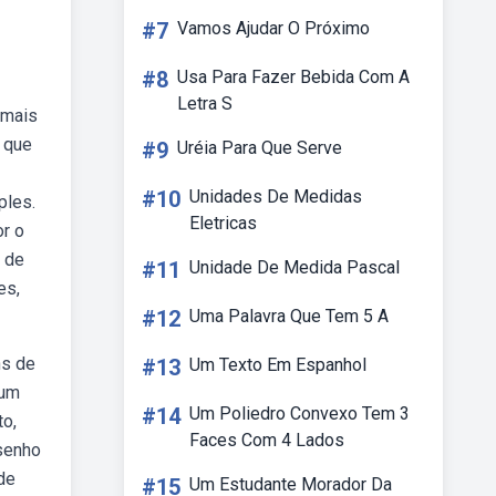
#7
Vamos Ajudar O Próximo
#8
Usa Para Fazer Bebida Com A
Letra S
 mais
s que
#9
Uréia Para Que Serve
#10
Unidades De Medidas
ples.
Eletricas
or o
 de
#11
Unidade De Medida Pascal
es,
#12
Uma Palavra Que Tem 5 A
ns de
#13
Um Texto Em Espanhol
 um
#14
Um Poliedro Convexo Tem 3
to,
Faces Com 4 Lados
senho
de
#15
Um Estudante Morador Da