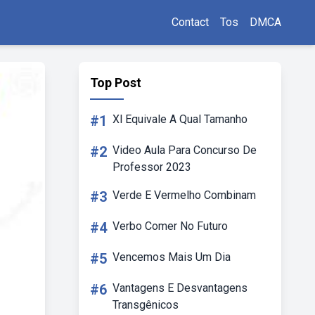
Contact
Tos
DMCA
Top Post
#1
Xl Equivale A Qual Tamanho
#2
Video Aula Para Concurso De
Professor 2023
#3
Verde E Vermelho Combinam
#4
Verbo Comer No Futuro
#5
Vencemos Mais Um Dia
#6
Vantagens E Desvantagens
Transgênicos