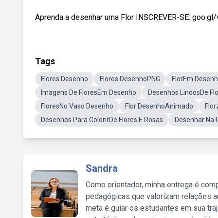
Aprenda a desenhar uma Flor INSCREVER-SE: goo.gl
Tags
Flores Desenho
Flores DesenhoPNG
FlorEm Desen
Imagens De FloresEm Desenho
Desenhos LindosDe Fl
FloresNo Vaso Desenho
Flor DesenhoAnimado
Flo
Desenhos Para ColorirDe Flores E Rosas
Desenhar Na 
Sandra
Como orientador, minha entrega é comp
pedagógicas que valorizam relações au
meta é guiar os estudantes em sua traj