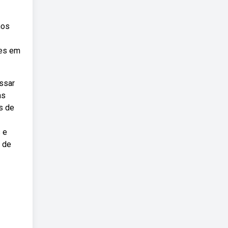
nos
res em
ssar
as
s de
 e
s de