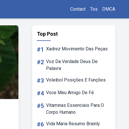
Contact
Tos
DMCA
Top Post
#1
Xadrez Movimento Das Peças
#2
Voz Da Verdade Deus De
Palavra
#3
Voleibol Posições E Funções
#4
Voce Meu Amigo De Fé
#5
Vitaminas Essenciais Para O
Corpo Humano
#6
Vida Maria Resumo Brainly