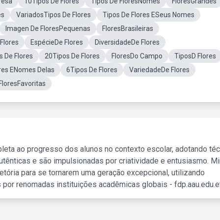
resa
10Tipos De Flores
Tipos De FloresNomes
FloresGrandes
es
VariadosTipos De Flores
Tipos De Flores ESeus Nomes
Imagen De FloresPequenas
FloresBrasileiras
Flores
EspécieDe Flores
DiversidadeDe Flores
s De Flores
20Tipos De Flores
FloresDo Campo
TiposD Flores
res ENomes Delas
6Tipos De Flores
VariedadeDe Flores
FloresFavoritas
leta ao progresso dos alunos no contexto escolar, adotando té
tênticas e são impulsionadas por criatividade e entusiasmo. M
etória para se tornarem uma geração excepcional, utilizando
 por renomadas instituições acadêmicas globais - fdp.aau.edu.et