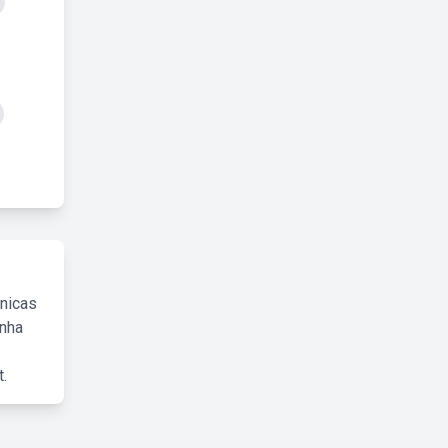
cnicas
inha
.