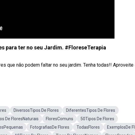
 para ter no seu Jardim. #FloreseTerapia
es que não podem faltar no seu jardim. Tenha todas!! Aproveite
ores
DiversosTipos De Flores
DiferentesTipos De Flores
os De FloresNaturais
FloresComuns
50Tipos De Flores
resPequenas
FotografiasDe Flores
TodasFlores
ExemplosDe Fl