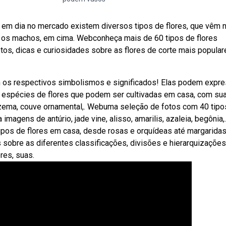
e em dia no mercado existem diversos tipos de flores, que vêm 
e os machos, em cima. Webconheça mais de 60 tipos de flores
fotos, dicas e curiosidades sobre as flores de corte mais popula
m os respectivos simbolismos e significados! Elas podem expre
 espécies de flores que podem ser cultivadas em casa, com su
fazema, couve ornamental,. Webuma seleção de fotos com 40 tipo
imagens de antúrio, jade vine, alisso, amarilis, azaleia, begônia,.
ipos de flores em casa, desde rosas e orquídeas até margaridas
s sobre as diferentes classificações, divisões e hierarquizaçõe
res, suas.