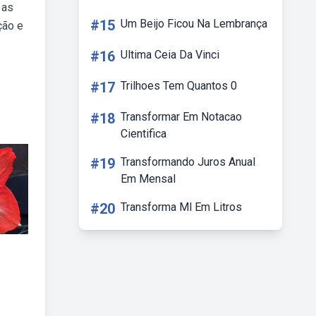
 as
#15
Um Beijo Ficou Na Lembrança
ção e
#16
Ultima Ceia Da Vinci
#17
Trilhoes Tem Quantos 0
#18
Transformar Em Notacao
Cientifica
#19
Transformando Juros Anual
Em Mensal
#20
Transforma Ml Em Litros