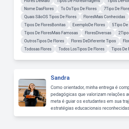
Flores DeMaio
Tipos De FloresImagens
Tipos DeFlo
Nome DasFlores
To DoTipo De Flores
7Tipo De Flor
Quais SãoOS Tipos De Flores
FloresMais Conhecidas
Tipos De FloresBonitas
ExemploDe Flores
5Tipo De 
Tipos De FloresMais Famosas
FloresDiversas
2Tipo
OutrosTipos De Flores
Flores DeDiferente Tipos
Flo
Todosas Flores
Todos LosTipos De Flores
Tipos De 
Sandra
Como orientador, minha entrega é comp
pedagógicas que valorizam relações au
meta é guiar os estudantes em sua traj
estratégias educacionais reconhecidas