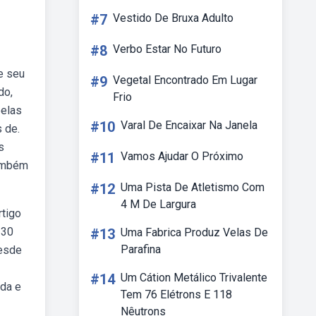
#7
Vestido De Bruxa Adulto
#8
Verbo Estar No Futuro
e seu
#9
Vegetal Encontrado Em Lugar
do,
Frio
belas
#10
Varal De Encaixar Na Janela
 de.
s
#11
Vamos Ajudar O Próximo
também
#12
Uma Pista De Atletismo Com
4 M De Largura
rtigo
 30
#13
Uma Fabrica Produz Velas De
Parafina
desde
#14
Um Cátion Metálico Trivalente
ida e
Tem 76 Elétrons E 118
Nêutrons