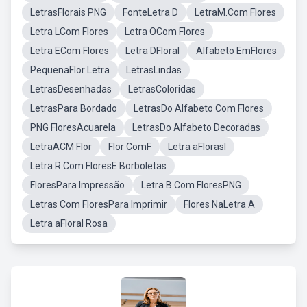
LetrasFlorais PNG
FonteLetra D
LetraM.Com Flores
Letra LCom Flores
Letra OCom Flores
Letra ECom Flores
Letra DFloral
Alfabeto EmFlores
PequenaFlor Letra
LetrasLindas
LetrasDesenhadas
LetrasColoridas
LetrasPara Bordado
LetrasDo Alfabeto Com Flores
PNG FloresAcuarela
LetrasDo Alfabeto Decoradas
LetraACM Flor
Flor ComF
Letra aFlorasl
Letra R Com FloresE Borboletas
FloresPara Impressão
Letra B.Com FloresPNG
Letras Com FloresPara Imprimir
Flores NaLetra A
Letra aFloral Rosa