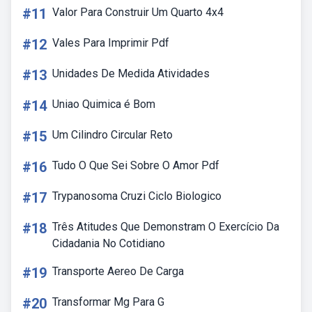
#11
Valor Para Construir Um Quarto 4x4
#12
Vales Para Imprimir Pdf
#13
Unidades De Medida Atividades
#14
Uniao Quimica é Bom
#15
Um Cilindro Circular Reto
#16
Tudo O Que Sei Sobre O Amor Pdf
#17
Trypanosoma Cruzi Ciclo Biologico
#18
Três Atitudes Que Demonstram O Exercício Da
Cidadania No Cotidiano
#19
Transporte Aereo De Carga
#20
Transformar Mg Para G